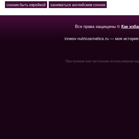
сонник быть еврейкой
заниматься английским сонник
Все права защищены ©
Как изб
inneov-nutricosmetics.ru — моя история
При полном или частичном использовании мате