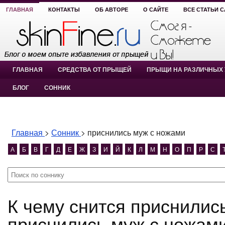
ГЛАВНАЯ
КОНТАКТЫ
ОБ АВТОРЕ
О САЙТЕ
ВСЕ СТАТЬИ 
ГЛАВНАЯ
СРЕДСТВА ОТ ПРЫЩЕЙ
ПРЫЩИ НА РАЗЛИЧНЫХ 
БЛОГ
СОННИК
Главная
>
Сонник
>
приснились муж с ножами
А
Б
В
Г
Д
Е
Ж
З
И
Й
К
Л
М
Н
О
П
Р
С
К чему снится приснились муж с ножами?
приснились муж с ножами