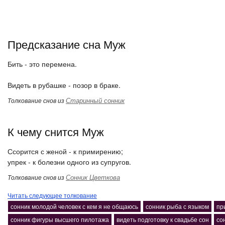
Предсказание сна Муж
Бить - это перемена.
Видеть в рубашке - позор в браке.
Старинный сонник
Толкование снов из
К чему снится Муж
Ссорится с женой - к примирению;
упрек - к болезни одного из супругов.
Сонник Цветкова
Толкование снов из
Читать следующее толкование
сонник молодой человек с кем я не общаюсь
сонник рыба с языком
пр
сонник фигуры высшего пилотажа
видеть подготовку к свадьбе сон
со