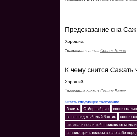
Предсказание сна Саж
Хороший.
Сонник Велес
Толкование снов из
К чему снится Сажать 
Хороший.
Сонник Велес
Толкование снов из
Читать следующее толкование
Залить
Отборный рис
сонник малин
во сне видеть белый бантик
сонник с
что значит если тебе приснился мальчик
сонник стричь волосы во сне себе пере