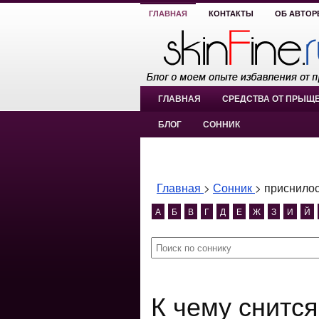
ГЛАВНАЯ
КОНТАКТЫ
ОБ АВТОР
ГЛАВНАЯ
СРЕДСТВА ОТ ПРЫЩ
БЛОГ
СОННИК
Главная
>
Сонник
>
приснилос
А
Б
В
Г
Д
Е
Ж
З
И
Й
К чему снится приснилось что я