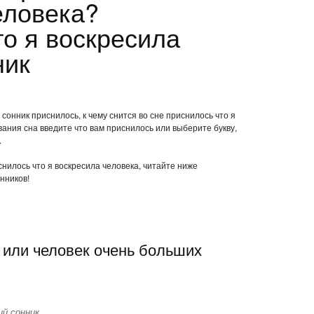
еловека?
то я воскресила
ник
сонник приснилось, к чему снится во сне приснилось что я
ания сна введите что вам приснилось или выберите букву,
.
снилось что я воскресила человека, читайте ниже
нников!
 или человек очень больших
й сонник