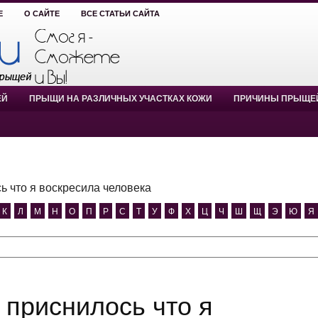
Е
О САЙТЕ
ВСЕ СТАТЬИ САЙТА
ЕЙ
ПРЫЩИ НА РАЗЛИЧНЫХ УЧАСТКАХ КОЖИ
ПРИЧИНЫ ПРЫЩЕ
ь что я воскресила человека
К
Л
М
Н
О
П
Р
С
Т
У
Ф
Х
Ц
Ч
Ш
Щ
Э
Ю
Я