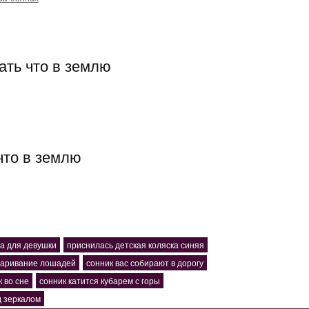
ать что в землю
что в землю
а для девушки
приснилась детская коляска синяя
паривание лошадей
сонник вас собирают в дорогу
 во сне
сонник катится кубарем с горы
д зеркалом