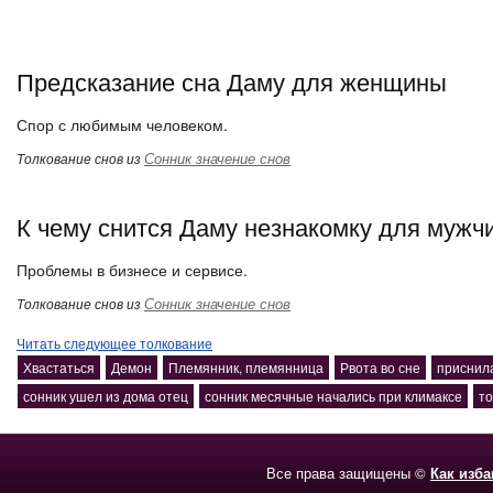
Предсказание сна Даму для женщины
Спор с любимым человеком.
Сонник значение снов
Толкование снов из
К чему снится Даму незнакомку для мужч
Проблемы в бизнесе и сервисе.
Сонник значение снов
Толкование снов из
Читать следующее толкование
Хвастаться
Демон
Племянник, племянница
Рвота во сне
приснил
сонник ушел из дома отец
сонник месячные начались при климаксе
то
Все права защищены ©
Как изб