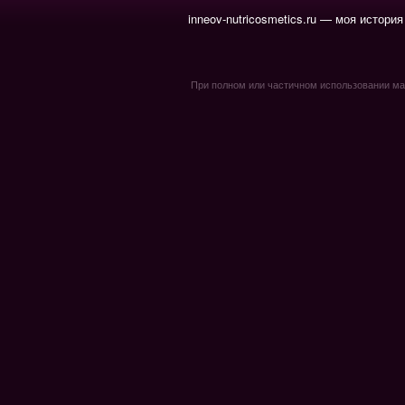
inneov-nutricosmetics.ru — моя история
При полном или частичном использовании мате