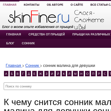
ГЛАВНАЯ
КОНТАКТЫ
ОБ АВТОРЕ
О САЙТЕ
ВСЕ СТАТЬИ 
ГЛАВНАЯ
СРЕДСТВА ОТ ПРЫЩЕЙ
ПРЫЩИ НА РАЗЛИЧНЫХ 
БЛОГ
СОННИК
Главная
>
Сонник
>
сонник малина для девушки
А
Б
В
Г
Д
Е
Ж
З
И
Й
К
Л
М
Н
О
П
Р
С
К чему снится сонник малина для девушки? сонник
малина для девушки сон