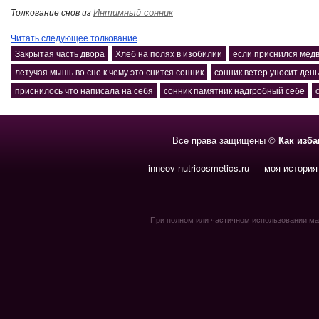
Интимный сонник
Толкование снов из
Читать следующее толкование
Закрытая часть двора
Хлеб на полях в изобилии
если приснился медв
летучая мышь во сне к чему это снится сонник
сонник ветер уносит день
приснилось что написала на себя
сонник памятник надгробный себе
Все права защищены ©
Как изб
inneov-nutricosmetics.ru — моя история
При полном или частичном использовании мате