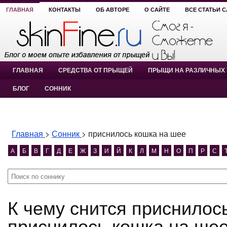
ГЛАВНАЯ
КОНТАКТЫ
ОБ АВТОРЕ
О САЙТЕ
ВСЕ СТАТЬИ 
ГЛАВНАЯ
СРЕДСТВА ОТ ПРЫЩЕЙ
ПРЫЩИ НА РАЗЛИЧНЫХ 
БЛОГ
СОННИК
Главная
>
Сонник
>
приснилось кошка на шее
А
Б
В
Г
Д
Е
Ж
З
И
Й
К
Л
М
Н
О
П
Р
С
К чему снится приснилось кошка на шее?
приснилось кошка на шее