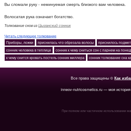
Вы сломали руку - неминуемая смерть близкого вам человека.
Волосатая рука означает богатство.
Цыганский сонник
Толкование снов из
Читать следующее толкование
Приборы, ложки
приснилась что обрезала волосы
приснилось подмет
сонник человека в теплице
сонник к чему сниться сон с парнем на поне
к чему снится кровать постель сонник миллера
сонник толкование сна 
Все права защищены ©
Как изб
inneov-nutricosmetics.ru — моя история
При полном или частичном использовании мате