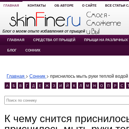
ГЛАВНАЯ
КОНТАКТЫ
ОБ АВТОРЕ
О САЙТЕ
ВСЕ СТАТЬИ 
ГЛАВНАЯ
СРЕДСТВА ОТ ПРЫЩЕЙ
ПРЫЩИ НА РАЗЛИЧНЫХ 
БЛОГ
СОННИК
Главная
>
Сонник
>
приснилось мыть руки теплой водой
А
Б
В
Г
Д
Е
Ж
З
И
Й
К
Л
М
Н
О
П
Р
С
К чему снится приснилось мыть руки теплой водой?
приснилось мыть руки те