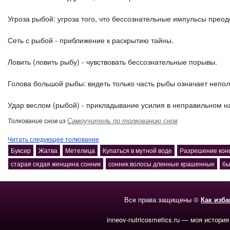
Угроза рыбой: угроза того, что бессознательные импульсы пре
Сеть с рыбой - приближение к раскрытию тайны.
Ловить (ловить рыбу) - чувствовать бессознательные порывы.
Голова большой рыбы: видеть только часть рыбы означает непо
Удар веслом (рыбой) - прикладывание усилия в неправильном н
Самоучитель по толкованию снов
Толкование снов из
Читать следующее толкование
Буксир
Жатва
Метелица
Купаться в мутной воде
Разрешение кон
старая седая женщина сонник
сонник волосы длинные крашенные
бы
Все права защищены ©
Как изб
inneov-nutricosmetics.ru — моя история