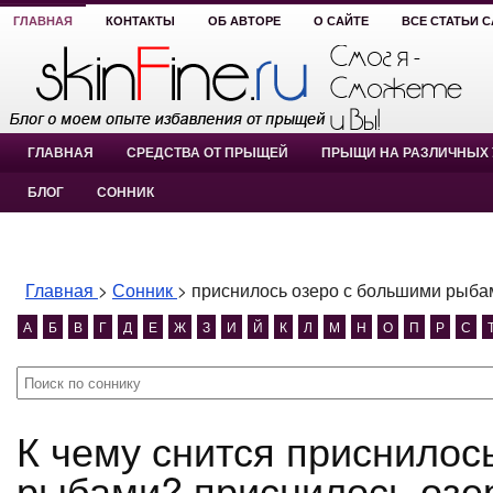
ГЛАВНАЯ
КОНТАКТЫ
ОБ АВТОРЕ
О САЙТЕ
ВСЕ СТАТЬИ 
ГЛАВНАЯ
СРЕДСТВА ОТ ПРЫЩЕЙ
ПРЫЩИ НА РАЗЛИЧНЫХ 
БЛОГ
СОННИК
Главная
>
Сонник
>
приснилось озеро с большими рыба
А
Б
В
Г
Д
Е
Ж
З
И
Й
К
Л
М
Н
О
П
Р
С
К чему снится приснилось озеро с большими
рыбами? приснилось озе