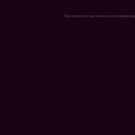
При полном или частичном использовании мате