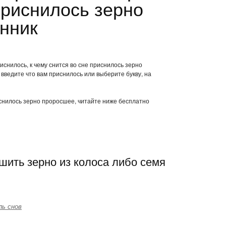
риснилось зерно
нник
иснилось, к чему снится во сне приснилось зерно
введите что вам приснилось или выберите букву, на
иснилось зерно проросшее, читайте ниже бесплатно
шить зерно из колоса либо семя
ль снов