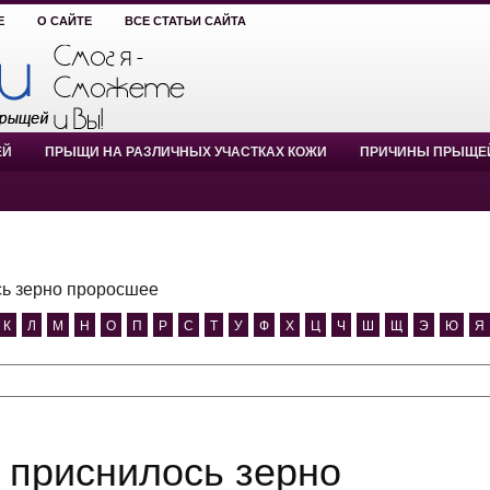
Е
О САЙТЕ
ВСЕ СТАТЬИ САЙТА
ЕЙ
ПРЫЩИ НА РАЗЛИЧНЫХ УЧАСТКАХ КОЖИ
ПРИЧИНЫ ПРЫЩЕ
ь зерно проросшее
К
Л
М
Н
О
П
Р
С
Т
У
Ф
Х
Ц
Ч
Ш
Щ
Э
Ю
Я