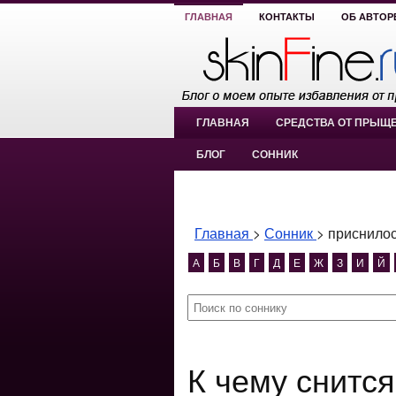
ГЛАВНАЯ
КОНТАКТЫ
ОБ АВТОР
ГЛАВНАЯ
СРЕДСТВА ОТ ПРЫЩ
БЛОГ
СОННИК
Главная
>
Сонник
>
приснилос
А
Б
В
Г
Д
Е
Ж
З
И
Й
К чему снится приснилось зерно