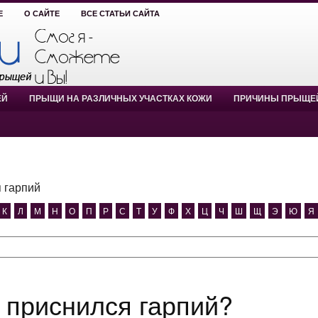
Е
О САЙТЕ
ВСЕ СТАТЬИ САЙТА
ЕЙ
ПРЫЩИ НА РАЗЛИЧНЫХ УЧАСТКАХ КОЖИ
ПРИЧИНЫ ПРЫЩЕ
 гарпий
К
Л
М
Н
О
П
Р
С
Т
У
Ф
Х
Ц
Ч
Ш
Щ
Э
Ю
Я