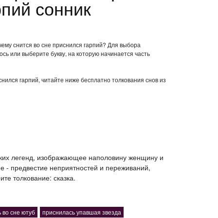
рпий сонник
 чему снится во сне приснился гарпий? Для выбора
ось или выберите букву, на которую начинается часть
иснился гарпий, читайте ниже бесплатно толкования снов из
ских легенд, изображающее наполовину женщину и
не - предвестие неприятностей и переживаний,
ите толкование: сказка.
 во сне ютуб
приснилась упавшая звезда