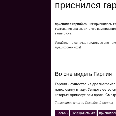
приснился га
приснился гарпий
сонник приснилось, к
толкования сна введите что вам приснил
вашего сна.
Узнайте, что означает видеть во сне пр
лучших сонников!
Во сне видеть Гарпия
Гарпия - существо из древнегрече
наполовину птицу. Увидеть ее во с
которые принесут вам враги. Смотр
Семейный сонник
Толкование снов из
Баобаб
Горящая спичка
приснилось