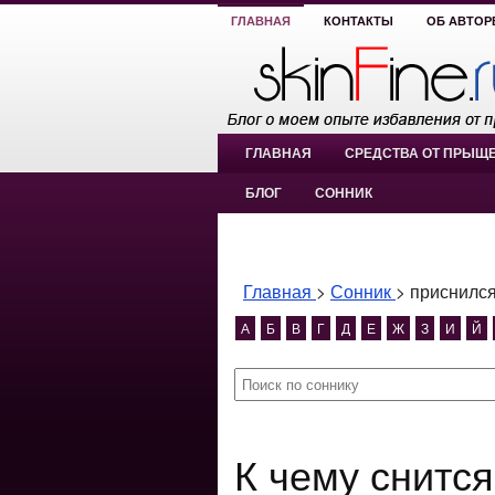
ГЛАВНАЯ
КОНТАКТЫ
ОБ АВТОР
ГЛАВНАЯ
СРЕДСТВА ОТ ПРЫЩ
БЛОГ
СОННИК
Главная
>
Сонник
>
приснился
А
Б
В
Г
Д
Е
Ж
З
И
Й
К чему снится приснился гарпий?