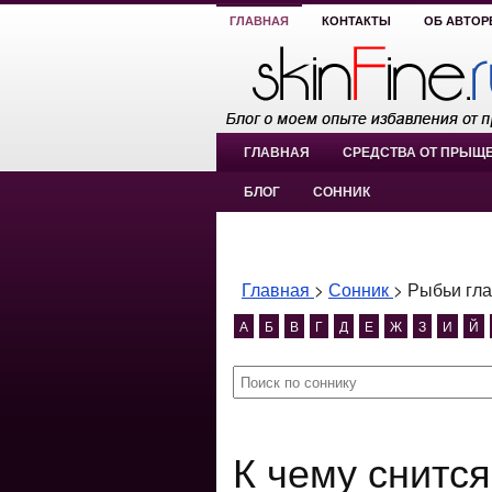
ГЛАВНАЯ
КОНТАКТЫ
ОБ АВТОР
ГЛАВНАЯ
СРЕДСТВА ОТ ПРЫЩ
БЛОГ
СОННИК
Главная
>
Сонник
>
Рыбьи гла
А
Б
В
Г
Д
Е
Ж
З
И
Й
К чему снится Рыбьи глаза?