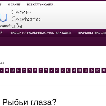
Е
О САЙТЕ
ВСЕ СТАТЬИ САЙТА
ЕЙ
ПРЫЩИ НА РАЗЛИЧНЫХ УЧАСТКАХ КОЖИ
ПРИЧИНЫ ПРЫЩЕ
за
К
Л
М
Н
О
П
Р
С
Т
У
Ф
Х
Ц
Ч
Ш
Щ
Э
Ю
Я