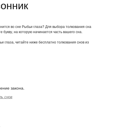
сонник
снится во сне Рыбьи глаза? Для выбора толкования сна
е букву, на которую начинается часть вашего сна.
бьи глаза, читайте ниже бесплатно толкования снов из
шение закона.
ль снов
з