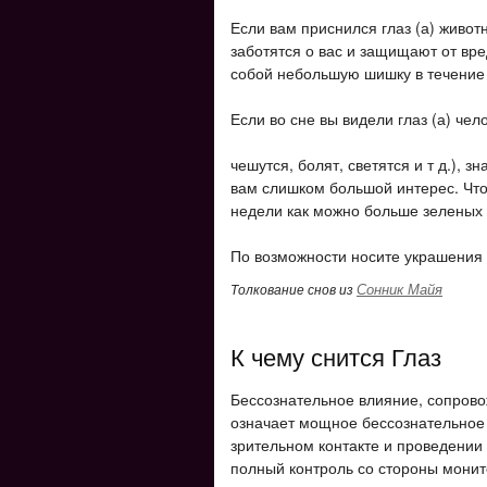
Если вам приснился глаз (а) животн
заботятся о вас и защищают от вре
собой небольшую шишку в течение
Если во сне вы видели глаз (а) чело
чешутся, болят, светятся и т д.), з
вам слишком большой интерес. Что
недели как можно больше зеленых 
По возможности носите украшения 
Сонник Майя
Толкование снов из
К чему снится Глаз
Бессознательное влияние, сопро
означает мощное бессознательное
зрительном контакте и проведении
полный контроль со стороны монит