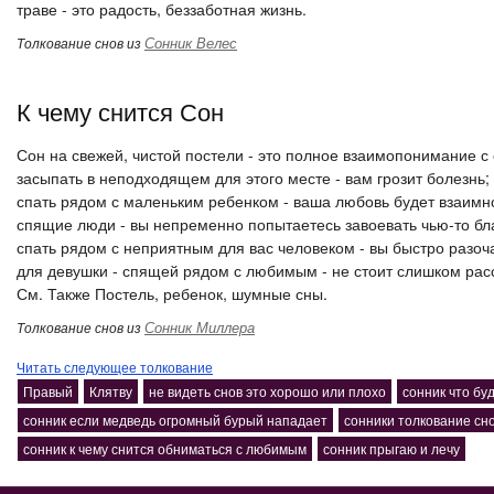
траве - это радость, беззаботная жизнь.
Сонник Велес
Толкование снов из
К чему снится Сон
Сон на свежей, чистой постели - это полное взаимопонимание с
засыпать в неподходящем для этого месте - вам грозит болезнь;
спать рядом с маленьким ребенком - ваша любовь будет взаимн
спящие люди - вы непременно попытаетесь завоевать чью-то бл
спать рядом с неприятным для вас человеком - вы быстро разоч
для девушки - спящей рядом с любимым - не стоит слишком расс
См. Также Постель, ребенок, шумные сны.
Сонник Миллера
Толкование снов из
Читать следующее толкование
Правый
Клятву
не видеть снов это хорошо или плохо
сонник что бу
сонник если медведь огромный бурый нападает
сонники толкование сн
сонник к чему снится обниматься с любимым
сонник прыгаю и лечу