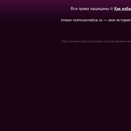
Все права защищены ©
Как изб
inneov-nutricosmetics.ru — моя история
При полном или частичном использовании мате