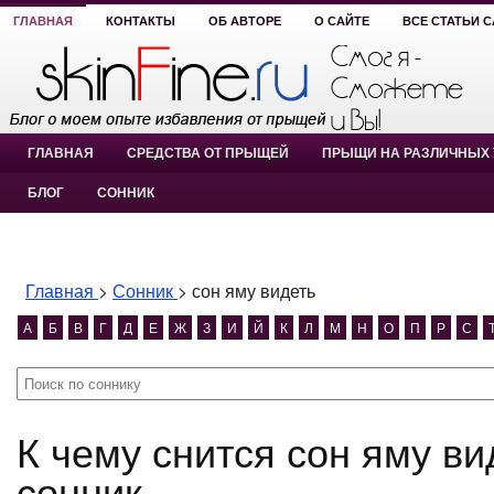
ГЛАВНАЯ
КОНТАКТЫ
ОБ АВТОРЕ
О САЙТЕ
ВСЕ СТАТЬИ 
ГЛАВНАЯ
СРЕДСТВА ОТ ПРЫЩЕЙ
ПРЫЩИ НА РАЗЛИЧНЫХ 
БЛОГ
СОННИК
Главная
>
Сонник
>
сон яму видеть
А
Б
В
Г
Д
Е
Ж
З
И
Й
К
Л
М
Н
О
П
Р
С
К чему снится сон яму видеть? сон яму видеть
сонник