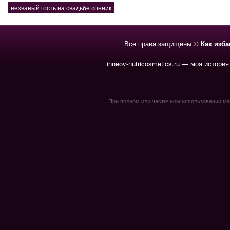
незваный гость на свадьбе сонник
Все права защищены ©
Как изб
inneov-nutricosmetics.ru — моя история
При полном или частичном использовании мате