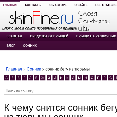
ГЛАВНАЯ
КОНТАКТЫ
ОБ АВТОРЕ
О САЙТЕ
ВСЕ СТАТЬИ 
ГЛАВНАЯ
СРЕДСТВА ОТ ПРЫЩЕЙ
ПРЫЩИ НА РАЗЛИЧНЫХ 
БЛОГ
СОННИК
Главная
>
Сонник
>
сонник бегу из тюрьмы
А
Б
В
Г
Д
Е
Ж
З
И
Й
К
Л
М
Н
О
П
Р
С
К чему снится сонник бегу из тюрьмы? сонник бегу
из тюрьмы сонник