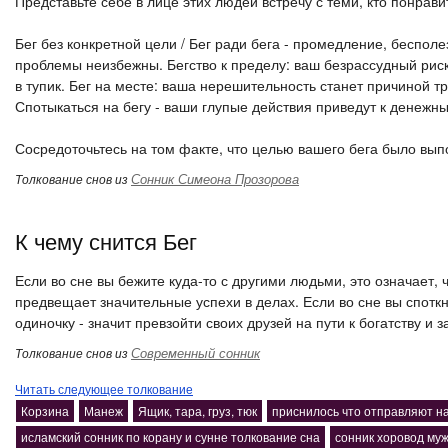
Представьте себе в лице этих людей встречу с теми, кто понрави
Бег без конкретной цели / Бег ради бега - промедление, беспол
проблемы неизбежны. Бегство к пределу: ваш безрассудный риск 
в тупик. Бег на месте: ваша нерешительность станет причиной т
Спотыкаться на бегу - ваши глупые действия приведут к денежн
Сосредоточьтесь на том факте, что целью вашего бега было вып
Сонник Симеона Прозорова
Толкование снов из
К чему снится Бег
Если во сне вы бежите куда-то с другими людьми, это означает, ч
предвещает значительные успехи в делах. Если во сне вы спотк
одиночку - значит превзойти своих друзей на пути к богатству и 
Современный сонник
Толкование снов из
Читать следующее толкование
Корзина
Манеж
Ящик, тара, груз, тюк
приснилось что отправляют н
исламский сонник по корану и сунне толкование сна
сонник хоровод му