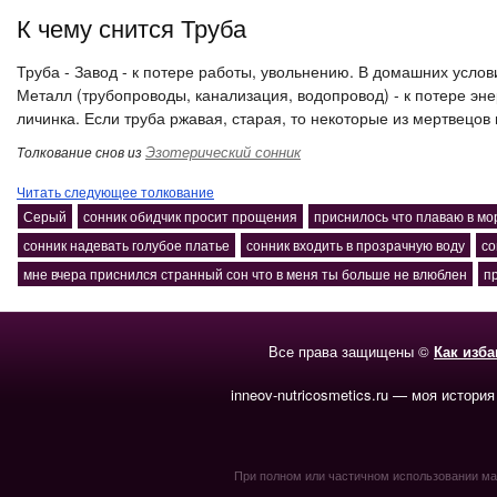
К чему снится Труба
Труба - Завод - к потере работы, увольнению. В домашних услов
Металл (трубопроводы, канализация, водопровод) - к потере эн
личинка. Если труба ржавая, старая, то некоторые из мертвецов н
Эзотерический сонник
Толкование снов из
Читать следующее толкование
Серый
сонник обидчик просит прощения
приснилось что плаваю в мо
сонник надевать голубое платье
сонник входить в прозрачную воду
со
мне вчера приснился странный сон что в меня ты больше не влюблен
п
Все права защищены ©
Как изб
inneov-nutricosmetics.ru — моя история
При полном или частичном использовании мате