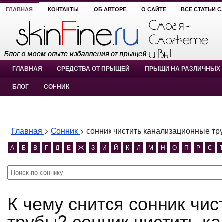
ГЛАВНАЯ
КОНТАКТЫ
ОБ АВТОРЕ
О САЙТЕ
ВСЕ СТАТЬИ 
ГЛАВНАЯ
СРЕДСТВА ОТ ПРЫЩЕЙ
ПРЫЩИ НА РАЗЛИЧНЫХ 
БЛОГ
СОННИК
Главная
>
Сонник
>
сонник чистить канализационные тр
А
Б
В
Г
Д
Е
Ж
З
И
Й
К
Л
М
Н
О
П
Р
С
К чему снится сонник чистить канализационные
трубы? сонник чистить к