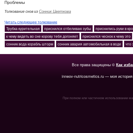
Проблемы
Сонник Цветкова
Толкование снов из
Читать следующее толкование
Трубка курительная
приснился отбеливаю зубы
приснились руки в кро
к чему видеть во сне корову тебя догоняет
приснился чеснок к чему это
сонник вода корабль шторм
сонник авария автомобильная в воде
что 
Все права защищены ©
Как изб
inneov-nutricosmetics.ru — моя история
При полном или частичном использовании мате