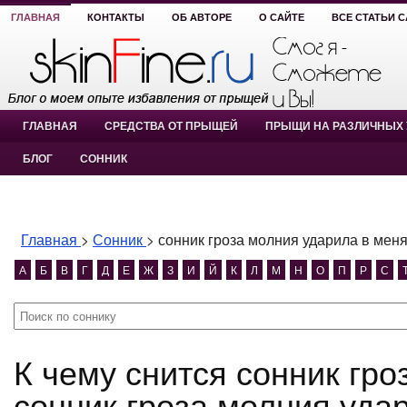
ГЛАВНАЯ
КОНТАКТЫ
ОБ АВТОРЕ
О САЙТЕ
ВСЕ СТАТЬИ 
ГЛАВНАЯ
СРЕДСТВА ОТ ПРЫЩЕЙ
ПРЫЩИ НА РАЗЛИЧНЫХ 
БЛОГ
СОННИК
Главная
>
Сонник
>
сонник гроза молния ударила в мен
А
Б
В
Г
Д
Е
Ж
З
И
Й
К
Л
М
Н
О
П
Р
С
К чему снится сонник гроза молния ударила в меня?
сонник гроза молния уда