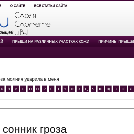
Е
О САЙТЕ
ВСЕ СТАТЬИ САЙТА
ЕЙ
ПРЫЩИ НА РАЗЛИЧНЫХ УЧАСТКАХ КОЖИ
ПРИЧИНЫ ПРЫЩЕ
оза молния ударила в меня
К
Л
М
Н
О
П
Р
С
Т
У
Ф
Х
Ц
Ч
Ш
Щ
Э
Ю
Я