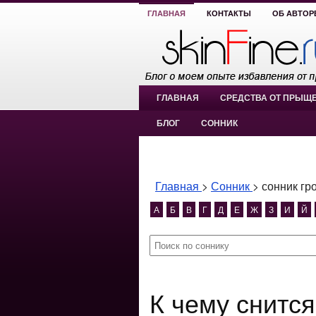
ГЛАВНАЯ
КОНТАКТЫ
ОБ АВТОР
ГЛАВНАЯ
СРЕДСТВА ОТ ПРЫЩ
БЛОГ
СОННИК
Главная
>
Сонник
>
сонник гр
А
Б
В
Г
Д
Е
Ж
З
И
Й
К чему снится сонник гроза