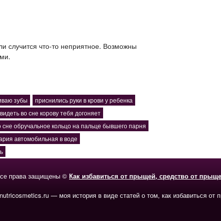
или случится что-то неприятное. Возможны
ми.
иваю зубы
приснились руки в крови у ребенка
 видеть во сне корову тебя догоняет
о сне обручальное кольцо на пальце бывшего парня
ария автомобильная в воде
ь
се права защищены ©
Как избавиться от прыщей, средство от прыщ
-nutricosmetics.ru — моя история в виде статей о том, как избавиться от 