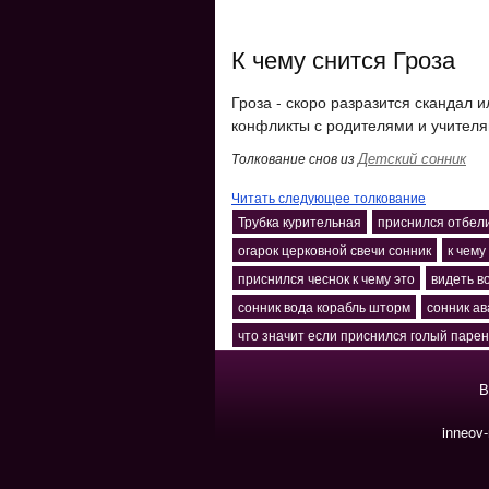
К чему снится Гроза
Гроза - скоро разразится скандал 
конфликты с родителями и учителя
Детский сонник
Толкование снов из
Читать следующее толкование
Трубка курительная
приснился отбел
огарок церковной свечи сонник
к чему
приснился чеснок к чему это
видеть в
сонник вода корабль шторм
сонник ав
что значит если приснился голый парен
В
inneov