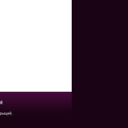
ей
прыщей.