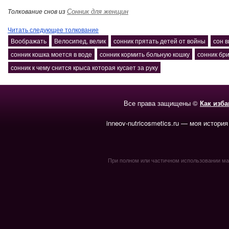
Сонник для женщин
Толкование снов из
Читать следующее толкование
Воображать
Велосипед, велик
сонник прятать детей от войны
сон 
сонник кошка моется в воде
сонник кормить больную кошку
сонник бр
сонник к чему снится крыса которая кусает за руку
Все права защищены ©
Как изб
inneov-nutricosmetics.ru — моя история
При полном или частичном использовании мате