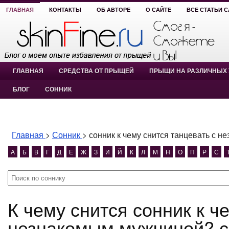
ГЛАВНАЯ
КОНТАКТЫ
ОБ АВТОРЕ
О САЙТЕ
ВСЕ СТАТЬИ 
ГЛАВНАЯ
СРЕДСТВА ОТ ПРЫЩЕЙ
ПРЫЩИ НА РАЗЛИЧНЫХ 
БЛОГ
СОННИК
Главная
>
Сонник
>
сонник к чему снится танцевать с 
А
Б
В
Г
Д
Е
Ж
З
И
Й
К
Л
М
Н
О
П
Р
С
К чему снится сонник к чему снится танцевать с
незнакомым мужчиной? со