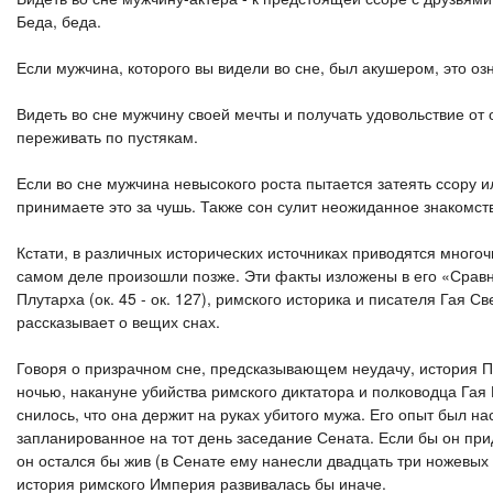
Беда, беда.
Если мужчина, которого вы видели во сне, был акушером, это о
Видеть во сне мужчину своей мечты и получать удовольствие от 
переживать по пустякам.
Если во сне мужчина невысокого роста пытается затеять ссору и
принимаете это за чушь. Также сон сулит неожиданное знакомст
Кстати, в различных исторических источниках приводятся мног
самом деле произошли позже. Эти факты изложены в его «Сравн
Плутарха (ок. 45 - ок. 127), римского историка и писателя Гая Св
рассказывает о вещих снах.
Говоря о призрачном сне, предсказывающем неудачу, история 
ночью, накануне убийства римского диктатора и полководца Гая
снилось, что она держит на руках убитого мужа. Его опыт был 
запланированное на тот день заседание Сената. Если бы он пр
он остался бы жив (в Сенате ему нанесли двадцать три ножевых
история римского Империя развивалась бы иначе.