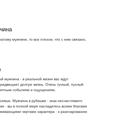
чина
атому мужчине, то все плохое, что с ним связано,
а
й мужчина - в реальной жизни вас ждут
редвещает долгую жизнь. Очень тучный, пухлый
риятным событиям и ощущениям.
 семье. Мужчина в рубашке - знак несчастливого
ме - вы в полной мере насладитесь всеми благами
лкивающими чертами характера - к разочарованию