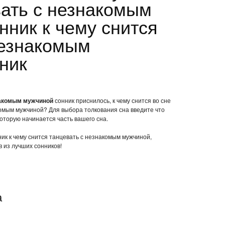
вать с незнакомым
нник к чему снится
незнакомым
ник
знакомым мужчиной
сонник приснилось, к чему снится во сне
комым мужчиной? Для выбора толкования сна введите что
которую начинается часть вашего сна.
ник к чему снится танцевать с незнакомым мужчиной,
 из лучших сонников!
а