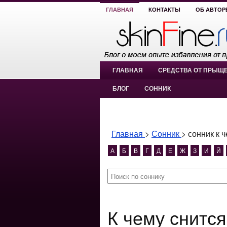
ГЛАВНАЯ
КОНТАКТЫ
ОБ АВТОР
ГЛАВНАЯ
СРЕДСТВА ОТ ПРЫЩ
БЛОГ
СОННИК
Главная
>
Сонник
>
сонник к 
А
Б
В
Г
Д
Е
Ж
З
И
Й
К чему снится сонник к чему