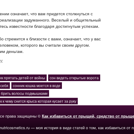
нии означает, что вам придется столкнуться с
 реализации задуманного. Веселый и общительный
тесь известности благодаря достигнутым успехам.
 стремится к близости с вами, означает, что у вас
еловеком, которого вы считали своим другом.
шим деньгам.
ту
ик прятать детей от войны
сон видеть открытые ворота
 себя
сонник кошка моется в воде
к брить волосы подмышками
к к чему снится крыса которая кусает за руку
се права защищены ©
Как избавиться от прыщей, средство от прыщ
-nutricosmetics.ru — моя история в виде статей о том, как избавиться от 