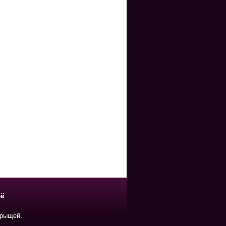
ей
прыщей.