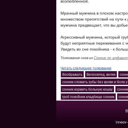
возлюбленной.
Мрачный мужчина в плохом настрое
множеством препятствий на пути к
мужчина предвещает, что вы добье
Агрессивный мужчина, который грубо
будут неприятные переживания с ч
Увидеть во сне покойника - к боль
Сонник по алфави
Толкование снов из
Читать следующее толкование
Воображать
Велосипед, велик
сонн
сонник сломать зубы без крови и боли у
сонник кормить больную кошку
сонни
гроб покойник кладбище сонник
сонни
В
inneov