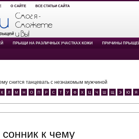
Е
О САЙТЕ
ВСЕ СТАТЬИ САЙТА
ЕЙ
ПРЫЩИ НА РАЗЛИЧНЫХ УЧАСТКАХ КОЖИ
ПРИЧИНЫ ПРЫЩЕ
чему снится танцевать с незнакомым мужчиной
К
Л
М
Н
О
П
Р
С
Т
У
Ф
Х
Ц
Ч
Ш
Щ
Э
Ю
Я