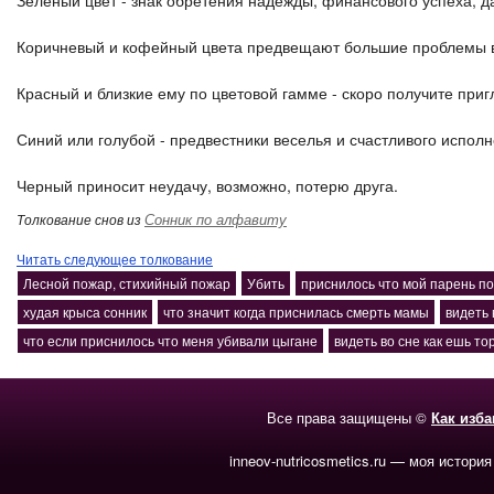
Зеленый цвет - знак обретения надежды, финансового успеха, д
Коричневый и кофейный цвета предвещают большие проблемы в
Красный и близкие ему по цветовой гамме - скоро получите приг
Синий или голубой - предвестники веселья и счастливого испол
Черный приносит неудачу, возможно, потерю друга.
Сонник по алфавиту
Толкование снов из
Читать следующее толкование
Лесной пожар, стихийный пожар
Убить
приснилось что мой парень п
худая крыса сонник
что значит когда приснилась смерть мамы
видеть
что если приснилось что меня убивали цыгане
видеть во сне как ешь то
Все права защищены ©
Как изб
inneov-nutricosmetics.ru — моя история