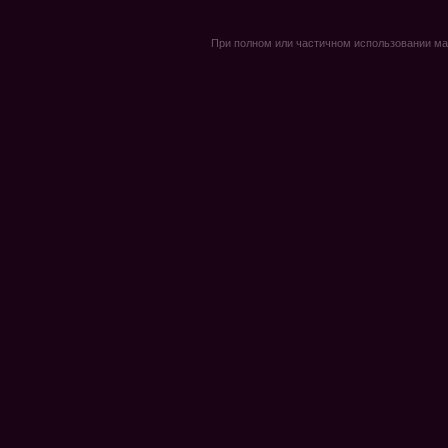
При полном или частичном использовании мате