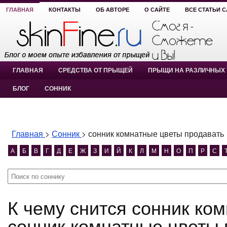
ГЛАВНАЯ
КОНТАКТЫ
ОБ АВТОРЕ
О САЙТЕ
ВСЕ СТАТЬИ 
ГЛАВНАЯ
СРЕДСТВА ОТ ПРЫЩЕЙ
ПРЫЩИ НА РАЗЛИЧНЫХ 
БЛОГ
СОННИК
Главная
>
Сонник
>
сонник комнатные цветы продавать
А
Б
В
Г
Д
Е
Ж
З
И
Й
К
Л
М
Н
О
П
Р
С
К чему снится сонник комнатные цветы продавать?
сонник комнатные цветы 