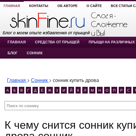
ГЛАВНАЯ
КОНТАКТЫ
ОБ АВТОРЕ
О САЙТЕ
ВСЕ СТАТЬИ 
ГЛАВНАЯ
СРЕДСТВА ОТ ПРЫЩЕЙ
ПРЫЩИ НА РАЗЛИЧНЫХ 
БЛОГ
СОННИК
Главная
>
Сонник
>
сонник купить дрова
А
Б
В
Г
Д
Е
Ж
З
И
Й
К
Л
М
Н
О
П
Р
С
К чему снится сонник купить дрова? сонник купить
дрова сонник