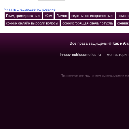
Читать следующее толкование
Грим, гримироваться
Жом
Лимон
видеть сон испражняться
присни
сонник онлайн выросли волосы
сонник горящая свеча потухла
сонник 
Все права защищены ©
Как изб
inneov-nutricosmetics.ru — моя история
При полном или частичном использовании мате