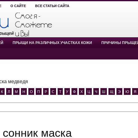
Е
О САЙТЕ
ВСЕ СТАТЬИ САЙТА
ЕЙ
ПРЫЩИ НА РАЗЛИЧНЫХ УЧАСТКАХ КОЖИ
ПРИЧИНЫ ПРЫЩЕ
ска медведя
К
Л
М
Н
О
П
Р
С
Т
У
Ф
Х
Ц
Ч
Ш
Щ
Э
Ю
Я