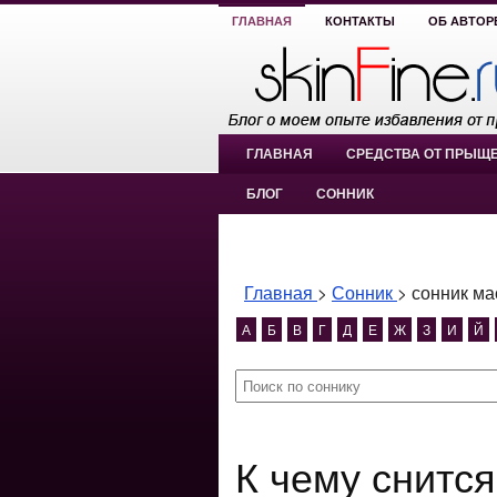
ГЛАВНАЯ
КОНТАКТЫ
ОБ АВТОР
ГЛАВНАЯ
СРЕДСТВА ОТ ПРЫЩ
БЛОГ
СОННИК
Главная
>
Сонник
>
сонник ма
А
Б
В
Г
Д
Е
Ж
З
И
Й
К чему снится сонник маска