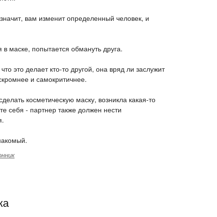
 значит, вам изменит определенный человек, и
в маске, попытается обмануть друга.
что это делает кто-то другой, она вряд ли заслужит
 скромнее и самокритичнее.
сделать косметическую маску, возникла какая-то
те себя - партнер также должен нести
я.
накомый.
онник
ка