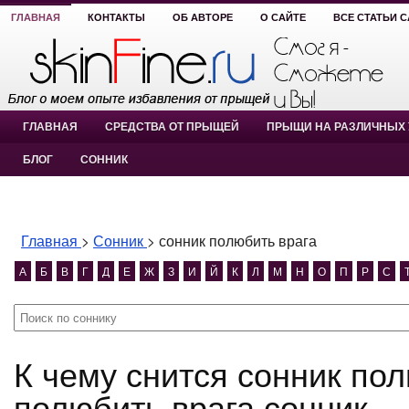
ГЛАВНАЯ
КОНТАКТЫ
ОБ АВТОРЕ
О САЙТЕ
ВСЕ СТАТЬИ 
ГЛАВНАЯ
СРЕДСТВА ОТ ПРЫЩЕЙ
ПРЫЩИ НА РАЗЛИЧНЫХ 
БЛОГ
СОННИК
Главная
>
Сонник
>
сонник полюбить врага
А
Б
В
Г
Д
Е
Ж
З
И
Й
К
Л
М
Н
О
П
Р
С
К чему снится сонник полюбить врага? сонник
полюбить врага сонник