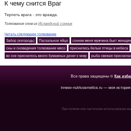
К чему снится Враг
Терпеть врага - это вражда.
Исландский сонник
Толкование снов из
Читать следующее толкование
Забор (изгородь)
Пасхальное яйцо
сонник меня мужчина бьет женщи
сны и сновидения толкование мясо
приснились белые птицы в небеса
во сне приснилось много бумажных денег к чему
рыба свежая приснила
Все права защищены ©
Как изб
inneov-nutricosmetics.ru — моя история
При полном или частичном использовании мате