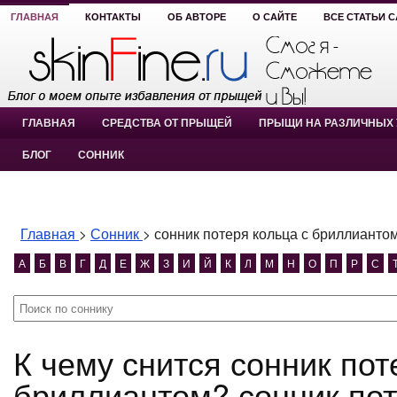
ГЛАВНАЯ
КОНТАКТЫ
ОБ АВТОРЕ
О САЙТЕ
ВСЕ СТАТЬИ 
ГЛАВНАЯ
СРЕДСТВА ОТ ПРЫЩЕЙ
ПРЫЩИ НА РАЗЛИЧНЫХ 
БЛОГ
СОННИК
Главная
>
Сонник
>
сонник потеря кольца с бриллианто
А
Б
В
Г
Д
Е
Ж
З
И
Й
К
Л
М
Н
О
П
Р
С
К чему снится сонник потеря кольца с
бриллиантом? сонник пот