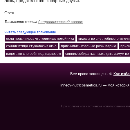
Ложь, предательство, коварные друзья.
Овен.
Астрологический сонник
Толкование снов из
Читать следующее толкование
если приснилось что кормишь покойника
видела во сне любимого мужчи
сонник птица стучалась в окно
приснились красные розы парню
присн
видеть во сне себя под наркозом
сонник собираться выходить замуж во
Все права защищены ©
Как изб
inneov-nutricosmetics.ru — моя история
При полном или частичном использовании мате