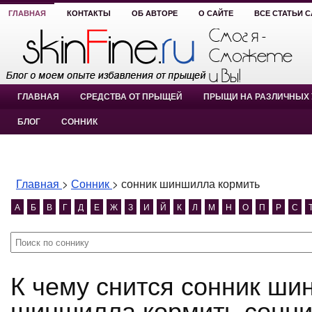
ГЛАВНАЯ
КОНТАКТЫ
ОБ АВТОРЕ
О САЙТЕ
ВСЕ СТАТЬИ 
ГЛАВНАЯ
СРЕДСТВА ОТ ПРЫЩЕЙ
ПРЫЩИ НА РАЗЛИЧНЫХ 
БЛОГ
СОННИК
Главная
>
Сонник
>
сонник шиншилла кормить
А
Б
В
Г
Д
Е
Ж
З
И
Й
К
Л
М
Н
О
П
Р
С
К чему снится сонник шиншилла кормить? сонник
шиншилла кормить сонни