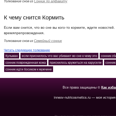
Сонник по алфавиту
Толкование снов из
К чему снится Кормить
Если вам снится, что во сне вы кого-то кормите, ждите новостей.
времяпрепровождения.
Семейный сонник
Толкование снов из
Читать следующее толкование
Кульман
если приснилось что вас убивают во сне к чему это
сонник сб
сонник поврежденная кожа
приснилось кружиться на карусели
сонник
сонник идти босиком к мужчине
Все права защищены ©
Как изб
inneov-nutricosmetics.ru — моя история