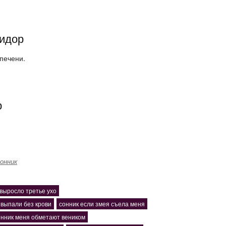
идор
 печени.
р
онник
 выросло третье ухо
 выпали без крови
сонник если змея съела меня
онник меня обметают веником