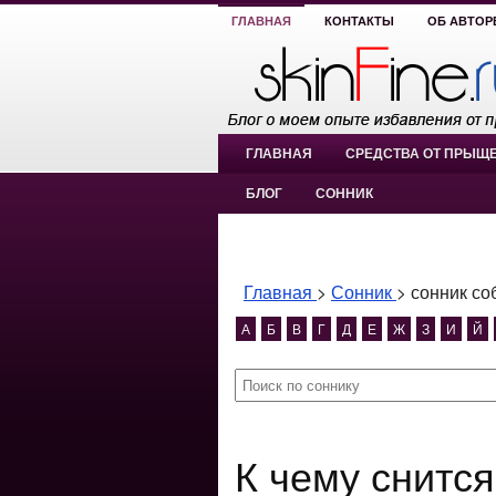
ГЛАВНАЯ
КОНТАКТЫ
ОБ АВТОР
ГЛАВНАЯ
СРЕДСТВА ОТ ПРЫЩ
БЛОГ
СОННИК
Главная
>
Сонник
>
сонник со
А
Б
В
Г
Д
Е
Ж
З
И
Й
К чему снится сонник собирать