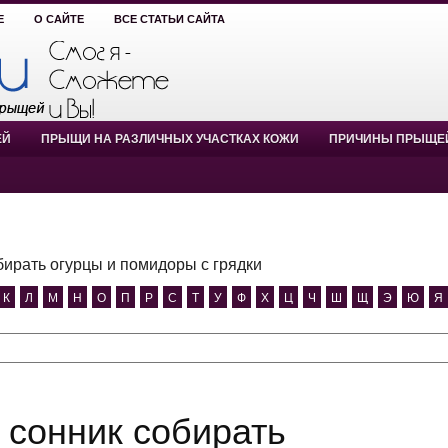
Е
О САЙТЕ
ВСЕ СТАТЬИ САЙТА
ЕЙ
ПРЫЩИ НА РАЗЛИЧНЫХ УЧАСТКАХ КОЖИ
ПРИЧИНЫ ПРЫЩЕ
бирать огурцы и помидоры с грядки
К
Л
М
Н
О
П
Р
С
Т
У
Ф
Х
Ц
Ч
Ш
Щ
Э
Ю
Я