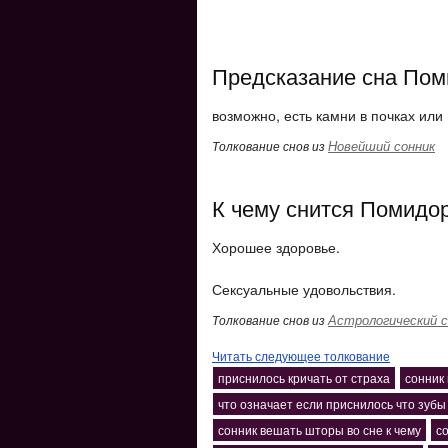
Предсказание сна Пом
возможно, есть камни в почках или
Новейший сонник
Толкование снов из
К чему снится Помидо
Хорошее здоровье.
Сексуальные удовольствия.
Астрологический с
Толкование снов из
Читать следующее толкование
приснилось кричать от страха
сонник
что означает если приснилось что зубы
сонник вешать шторы во сне к чему
с