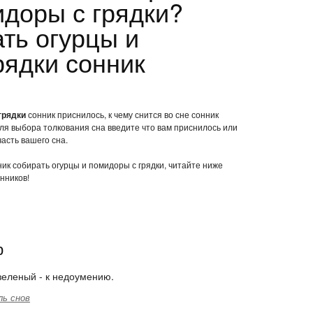
идоры с грядки?
ть огурцы и
рядки сонник
грядки
сонник приснилось, к чему снится во сне сонник
ля выбора толкования сна введите что вам приснилось или
часть вашего сна.
ник собирать огурцы и помидоры с грядки, читайте ниже
нников!
р
зеленый - к недоумению.
ль снов