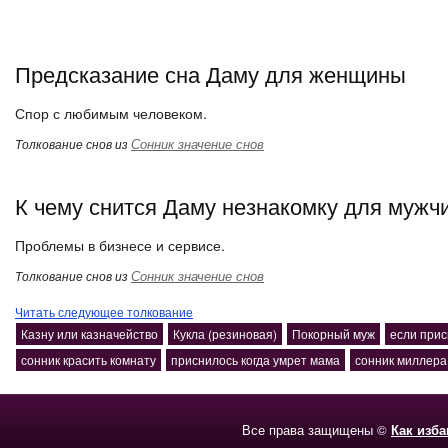
Предсказание сна Даму для женщины
Спор с любимым человеком.
Сонник значение снов
Толкование снов из
К чему снится Даму незнакомку для мужч
Проблемы в бизнесе и сервисе.
Сонник значение снов
Толкование снов из
Читать следующее толкование
Казну или казначейство
Кукла (резиновая)
Покорный муж
если прис
сонник красить комнату
приснилось когда умрет мама
сонник миллера
Все права защищены ©
Как изб