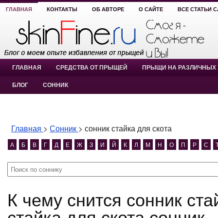
ГЛАВНАЯ
КОНТАКТЫ
ОБ АВТОРЕ
О САЙТЕ
ВСЕ СТАТЬИ 
ГЛАВНАЯ
СРЕДСТВА ОТ ПРЫЩЕЙ
ПРЫЩИ НА РАЗЛИЧНЫХ 
БЛОГ
СОННИК
Главная
>
Сонник
>
сонник стайка для скота
А
Б
В
Г
Д
Е
Ж
З
И
Й
К
Л
М
Н
О
П
Р
С
К чему снится сонник стайка для скота? сонник
стайка для скота сонник