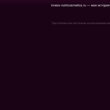
inneov-nutricosmetics.ru — моя история
При полном или частичном использовании мате