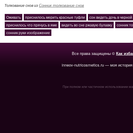
Сонник толкование снов
Толкование снов из
Оживать
приснилось мерить красные туфли
сон видеть дочь в черно
приснилось что прячусь в яме
видеть во сне ржавую булавку
сонник т
сонник руки изображение
Все права защищены ©
Как изб
inneov-nutricosmetics.ru — моя история
При полном или частичном использовании мате