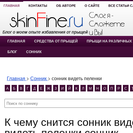
ГЛАВНАЯ
КОНТАКТЫ
ОБ АВТОРЕ
О САЙТЕ
ВСЕ СТАТЬИ 
ГЛАВНАЯ
СРЕДСТВА ОТ ПРЫЩЕЙ
ПРЫЩИ НА РАЗЛИЧНЫХ 
БЛОГ
СОННИК
Главная
>
Сонник
>
сонник видеть пеленки
А
Б
В
Г
Д
Е
Ж
З
И
Й
К
Л
М
Н
О
П
Р
С
К чему снится сонник видеть пеленки? сонник
видеть пеленки сонник