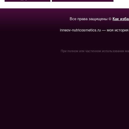
Все права защищены ©
Как изб
inneov-nutricosmetics.ru — моя история
При полном или частичном использовании мате