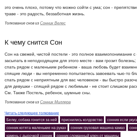
это очень плохо, потому что можно сойти с ума; сон - препятствие
траве - это радость, беззаботная жизнь.
Сонник Велес
Толкование снов из
К чему снится Сон
Сон на свежей, чистой постели - это полное взаимопонимание с
засыпать в неподходящем для этого месте - вам грозит болезнь;
спать рядом с маленьким ребенком - ваша любовь будет взаимн
спящие люди - вы непременно попытаетесь завоевать чью-то бл
спать рядом с неприятным для вас человеком - вы быстро разоч
для девушки - спящей рядом с любимым - не стоит слишком расс
См. Также Постель, ребенок, шумные сны.
Сонник Миллера
Толкование снов из
Читать следующее толкование
Белку, собака гонится за ней
приснились колдовство
сонник если уку
сонник котята маленькие на руках
сонник грузовая машина камаз
сон
камень с дырочкой сонник
сонник сломанный ключ от машины