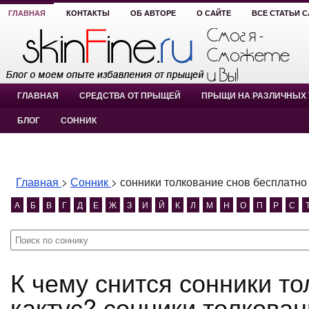
ГЛАВНАЯ
КОНТАКТЫ
ОБ АВТОРЕ
О САЙТЕ
ВСЕ СТАТЬИ 
ГЛАВНАЯ
СРЕДСТВА ОТ ПРЫЩЕЙ
ПРЫЩИ НА РАЗЛИЧНЫХ 
БЛОГ
СОННИК
Главная
>
Сонник
>
сонники толкование снов бесплатно 
А
Б
В
Г
Д
Е
Ж
З
И
Й
К
Л
М
Н
О
П
Р
С
К чему снится сонники толкование снов бесплатно
кактус? сонники толкован