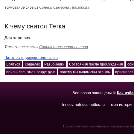
Сонник Симеона Прозорова
Толкование снов из
К чему снится Тетка
Для хороших.
Сонник толкователь снов
Толкование снов из
Читать следующее толкование
Бояться
Кошелек
Разбойники
Состояния после пробуждения
сон
приснилась змея вокруг руки
почему мы видим сны отзывы
приснился
Все права защищены ©
Как изб
inneov-nutricosmetics.ru — моя история
При полном или частичном использовании мате