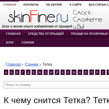
ГЛАВНАЯ
КОНТАКТЫ
ОБ АВТОРЕ
О САЙТЕ
ВСЕ СТАТЬИ 
ГЛАВНАЯ
СРЕДСТВА ОТ ПРЫЩЕЙ
ПРЫЩИ НА РАЗЛИЧНЫХ 
БЛОГ
СОННИК
Главная
>
Сонник
>
Тетка
А
Б
В
Г
Д
Е
Ж
З
И
Й
К
Л
М
Н
О
П
Р
С
К чему снится Тетка? Тет