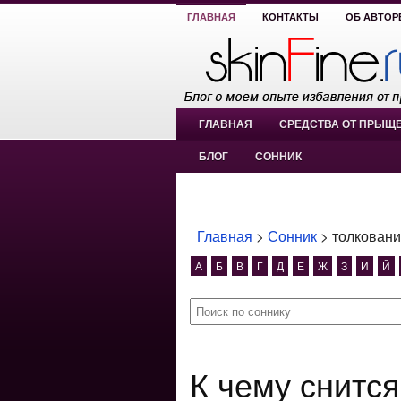
ГЛАВНАЯ
КОНТАКТЫ
ОБ АВТОР
ГЛАВНАЯ
СРЕДСТВА ОТ ПРЫЩ
БЛОГ
СОННИК
Главная
>
Сонник
>
толковани
А
Б
В
Г
Д
Е
Ж
З
И
Й
К чему снится толкование сна про