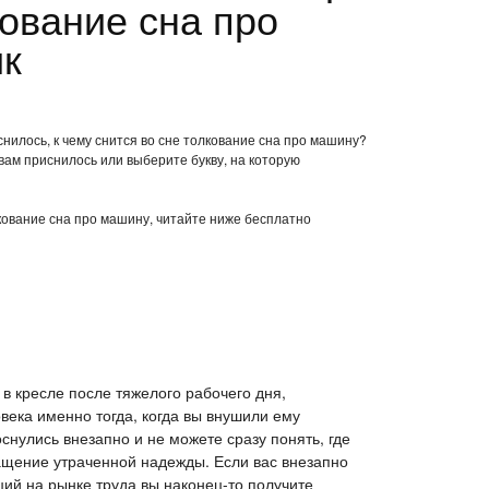
ование сна про
ик
нилось, к чему снится во сне толкование сна про машину?
вам приснилось или выберите букву, на которую
лкование сна про машину, читайте ниже бесплатно
 в кресле после тяжелого рабочего дня,
ека именно тогда, когда вы внушили ему
снулись внезапно и не можете сразу понять, где
ащение утраченной надежды. Если вас внезапно
ций на рынке труда вы наконец-то получите