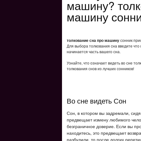
машину? толк
машину сонн
толкование сна про машину
сонник прис
Для выбора толкования сна введите что 
начинается часть вашего сна.
Узнайте, что означает видеть во сне то
толкования снов из лучших сонников!
Во сне видеть Сон
Сон, в котором вы задремали, сидя
предвещает измену любимого челов
безграничное доверие. Если вы про
находитесь, это предвещает возвр
разбудили, то после долгих репети