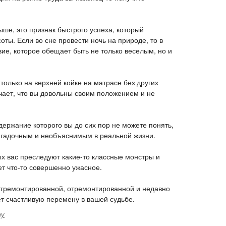
ше, это признак быстрого успеха, который
ты. Если во сне провести ночь на природе, то в
ие, которое обещает быть не только веселым, но и
только на верхней койке на матрасе без других
ает, что вы довольны своим положением и не
держание которого вы до сих пор не можете понять,
загадочным и необъяснимым в реальной жизни.
ых вас преследуют какие-то классные монстры и
т что-то совершенно ужасное.
отремонтированной, отремонтированной и недавно
т счастливую перемену в вашей судьбе.
ту