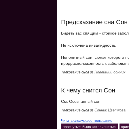
Предсказание сна Сон
Видеть вас спящим - стойкое забол
Не исключена инвалидность.
Непонятный сон, сюжет которого п
предрасположенность к заболевани
Новейший сонник
Толкование снов из
К чему снится Сон
См. Осознанный сон.
Сонник Цветкова
Толкование снов из
Читать следующее толкование
проснуться было как присниться
прис