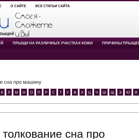
Е
О САЙТЕ
ВСЕ СТАТЬИ САЙТА
ЕЙ
ПРЫЩИ НА РАЗЛИЧНЫХ УЧАСТКАХ КОЖИ
ПРИЧИНЫ ПРЫЩЕ
е сна про машину
К
Л
М
Н
О
П
Р
С
Т
У
Ф
Х
Ц
Ч
Ш
Щ
Э
Ю
Я