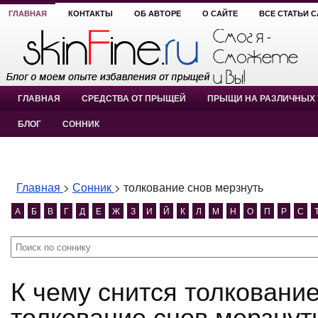
ГЛАВНАЯ
КОНТАКТЫ
ОБ АВТОРЕ
О САЙТЕ
ВСЕ СТАТЬИ 
ГЛАВНАЯ
СРЕДСТВА ОТ ПРЫЩЕЙ
ПРЫЩИ НА РАЗЛИЧНЫХ 
БЛОГ
СОННИК
Главная
>
Сонник
>
толкование снов мерзнуть
А
Б
В
Г
Д
Е
Ж
З
И
Й
К
Л
М
Н
О
П
Р
С
К чему снится толкование снов мерзнуть?
толкование снов мерзнут