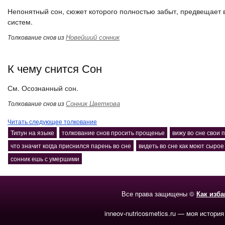
Непонятный сон, сюжет которого полностью забыт, предвещает 
систем.
Новейший сонник
Толкование снов из
К чему снится Сон
См. Осознанный сон.
Сонник Цветкова
Толкование снов из
Читать следующее толкование
Типун на языке
толкование снов просить прощенье
вижу во сне свои 
что значит когда приснился парень во сне
видеть во сне как моют сырое
сонник ешь с умершими
Все права защищены ©
Как изб
inneov-nutricosmetics.ru — моя история