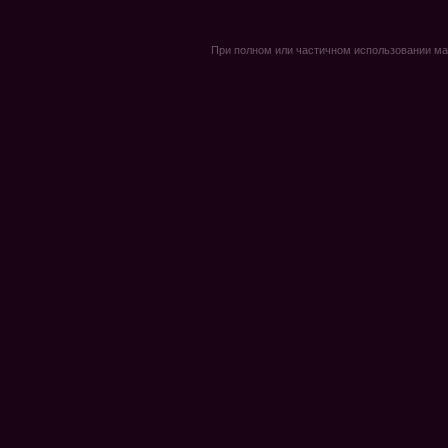
При полном или частичном использовании мате