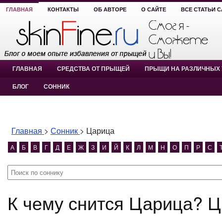
ГЛАВНАЯ
КОНТАКТЫ
ОБ АВТОРЕ
О САЙТЕ
ВСЕ СТАТЬИ 
ГЛАВНАЯ
СРЕДСТВА ОТ ПРЫЩЕЙ
ПРЫЩИ НА РАЗЛИЧНЫХ 
БЛОГ
СОННИК
Главная
>
Сонник
>
Царица
А
Б
В
Г
Д
Е
Ж
З
И
Й
К
Л
М
Н
О
П
Р
С
К чему снится Царица? 