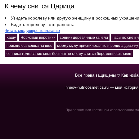
К чему снится Царица
Увидеть королеву или другую женщину в роскошных украшени
Видеть королеву - это радость.
Читать следующее толкование
Кашу
Норковый воротник
сонник деревянные качели
часы во сне к 
приснилось кошка на шее
моему мужу приснилось что я родила девочку
сонники толкование снов бесплатно к чему снится беременность своя
Все права защищены ©
Как изб
inneov-nutricosmetics.ru — моя история
При полном или частичном использовании мате