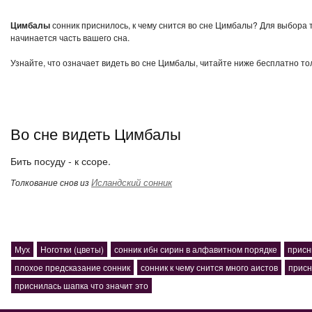
Цимбалы
сонник приснилось, к чему снится во сне Цимбалы? Для выбора т
начинается часть вашего сна.
Узнайте, что означает видеть во сне Цимбалы, читайте ниже бесплатно то
Во сне видеть Цимбалы
Бить посуду - к ссоре.
Исландский сонник
Толкование снов из
Мух
Ноготки (цветы)
сонник ибн сирин в алфавитном порядке
присн
плохое предсказание сонник
сонник к чему снится много аистов
присн
приснилась шапка что значит это