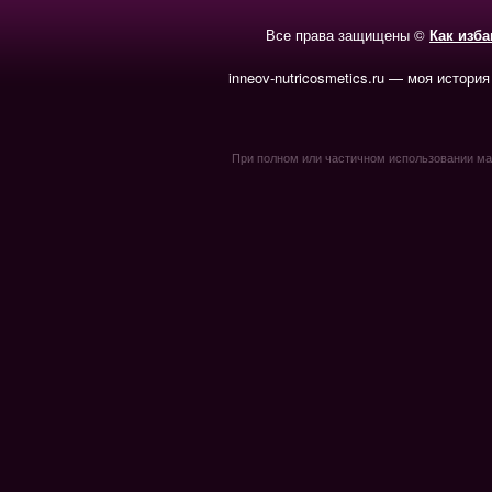
Все права защищены ©
Как изб
inneov-nutricosmetics.ru — моя история
При полном или частичном использовании мате