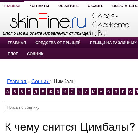
ГЛАВНАЯ
КОНТАКТЫ
ОБ АВТОРЕ
О САЙТЕ
ВСЕ СТАТЬИ 
ГЛАВНАЯ
СРЕДСТВА ОТ ПРЫЩЕЙ
ПРЫЩИ НА РАЗЛИЧНЫХ 
БЛОГ
СОННИК
Главная
>
Сонник
>
Цимбалы
А
Б
В
Г
Д
Е
Ж
З
И
Й
К
Л
М
Н
О
П
Р
С
К чему снится Цимбалы