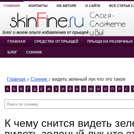
ГЛАВНАЯ
КОНТАКТЫ
ОБ АВТОРЕ
О САЙТЕ
ВСЕ СТАТЬИ 
ГЛАВНАЯ
СРЕДСТВА ОТ ПРЫЩЕЙ
ПРЫЩИ НА РАЗЛИЧНЫХ 
БЛОГ
СОННИК
Главная
>
Сонник
>
видеть зеленый лук что это такое
А
Б
В
Г
Д
Е
Ж
З
И
Й
К
Л
М
Н
О
П
Р
С
К чему снится видеть зеленый лук что это такое?
видеть зеленый лук что э