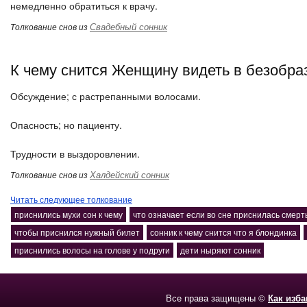
немедленно обратиться к врачу.
Свадебный сонник
Толкование снов из
К чему снится Женщину видеть в безобра
Обсуждение; с растрепанными волосами.
Опасность; но пациенту.
Трудности в выздоровлении.
Халдейский сонник
Толкование снов из
Читать следующее толкование
приснились мухи сон к чему
что означает если во сне приснилась смерт
чтобы приснился нужный билет
сонник к чему снится что я блондинка
приснились волосы на голове у подруги
дети ныряют сонник
Все права защищены ©
Как изб