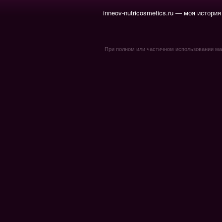
inneov-nutricosmetics.ru — моя история
При полном или частичном использовании мате