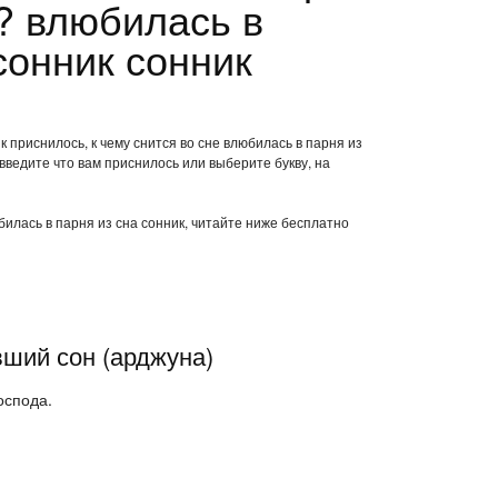
к? влюбилась в
сонник сонник
к приснилось, к чему снится во сне влюбилась в парня из
введите что вам приснилось или выберите букву, на
билась в парня из сна сонник, читайте ниже бесплатно
вший сон (арджуна)
оспода.