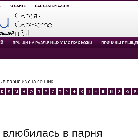
Е
О САЙТЕ
ВСЕ СТАТЬИ САЙТА
ЕЙ
ПРЫЩИ НА РАЗЛИЧНЫХ УЧАСТКАХ КОЖИ
ПРИЧИНЫ ПРЫЩЕ
 в парня из сна сонник
К
Л
М
Н
О
П
Р
С
Т
У
Ф
Х
Ц
Ч
Ш
Щ
Э
Ю
Я