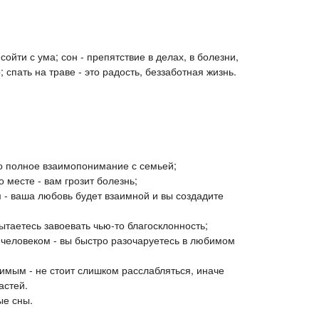
сойти с ума; сон - препятствие в делах, в болезни,
р; спать на траве - это радость, беззаботная жизнь.
то полное взаимопонимание с семьей;
 месте - вам грозит болезнь;
 - ваша любовь будет взаимной и вы создадите
таетесь завоевать чью-то благосклонность;
 человеком - вы быстро разочаруетесь в любимом
имым - не стоит слишком расслабляться, иначе
астей.
ые сны.