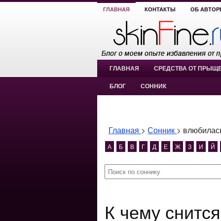
ГЛАВНАЯ
КОНТАКТЫ
ОБ АВТОР
ГЛАВНАЯ
СРЕДСТВА ОТ ПРЫЩ
БЛОГ
СОННИК
Главная
>
Сонник
>
влюбилась
А
Б
В
Г
Д
Е
Ж
З
И
Й
К чему снится влюбилась в парня