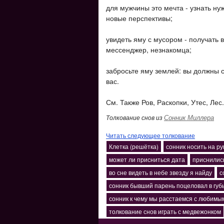
для мужчины это мечта - узнать ну
новые перспективы;
увидеть яму с мусором - получать 
мессенджер, незнакомца;
забросьте яму землей: вы должны 
вас.
См. Также Ров, Раскопки, Утес, Лес.
Сонник Миллера
Толкование снов из
Читать следующее толкование
Клетка (решётка)
сонник носить на р
может ли присниться дата
приснилис
во сне видеть в небе звезду я найду
с
сонник бывший парень поцеловал в губ
сонник к чему мы расстаемся с любимы
толкование снов играть с медвежонком