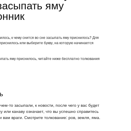
засыпать яму
онник
илось, к чему снится во сне засыпать яму приснилось? Для
приснилось или выберите букву, на которую начинается
сыпать яму приснилось, читайте ниже бесплатно толкования
ь
 чем-то засыпали, к новости, после чего у вас будет
у или канаву означает, что вы успешно справитесь
 вам враги. Смотрите толкование: ров, земля, яма.