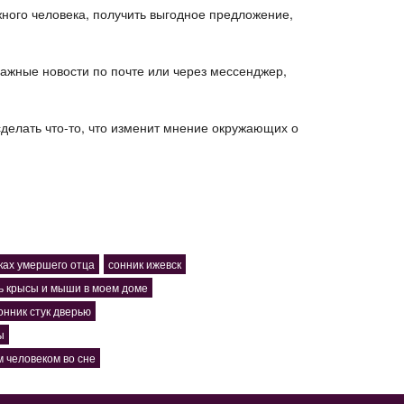
жного человека, получить выгодное предложение,
важные новости по почте или через мессенджер,
сделать что-то, что изменит мнение окружающих о
уках умершего отца
сонник ижевск
ь крысы и мыши в моем доме
онник стук дверью
ы
м человеком во сне