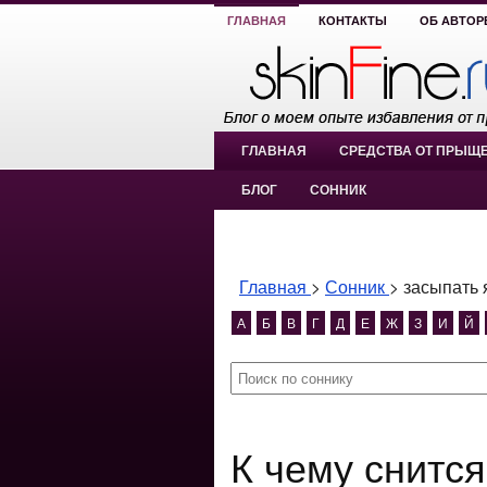
ГЛАВНАЯ
КОНТАКТЫ
ОБ АВТОР
ГЛАВНАЯ
СРЕДСТВА ОТ ПРЫЩ
БЛОГ
СОННИК
Главная
>
Сонник
>
засыпать 
А
Б
В
Г
Д
Е
Ж
З
И
Й
К чему снится засыпать яму