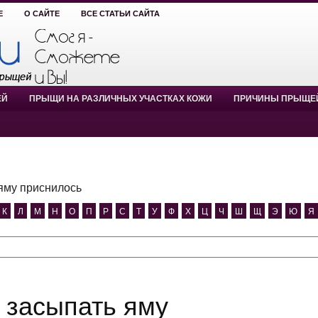
Е
О САЙТЕ
ВСЕ СТАТЬИ САЙТА
ЕЙ
ПРЫЩИ НА РАЗЛИЧНЫХ УЧАСТКАХ КОЖИ
ПРИЧИНЫ ПРЫЩЕ
яму приснилось
К
Л
М
Н
О
П
Р
С
Т
У
Ф
Х
Ц
Ч
Ш
Щ
Э
Ю
Я