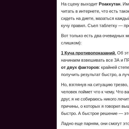
На сцену выходит
Роаккутан
. Им
читать в интернете, что есть так
сидеть на диете, мазаться кажды
кучу правил. Съел таблетку — пр
Вот только есть два очевидных м
слишком):
1 Куча противопоказаний
.
Об эт
начинаем взвешивать все ЗА и П
от двух факторов
: крайней степ
получить результат быстро, а л
Но, взглянув на ситуацию трезво
человек поймет что к чему. Что в
друг, я не собираюсь никого леч
причины, о которых я говорил вы
быстро. А быстрое решение — э
Ладно еще парням, они смогут эт