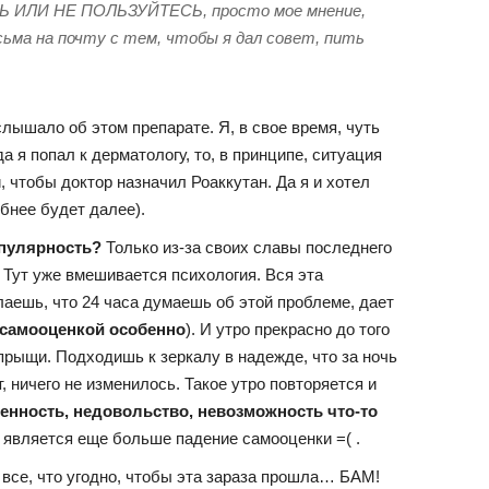
 ИЛИ НЕ ПОЛЬЗУЙТЕСЬ, просто мое мнение,
сьма на почту с тем, чтобы я дал совет, пить
лышало об этом препарате. Я, в свое время, чуть
а я попал к дерматологу, то, в принципе, ситуация
 чтобы доктор назначил Роаккутан. Да я и хотел
обнее будет далее).
опулярность?
Только из-за своих славы последнего
Тут уже вмешивается психология. Вся эта
лаешь, что 24 часа думаешь об этой проблеме, дает
 самооценкой особенно
). И утро прекрасно до того
прыщи. Подходишь к зеркалу в надежде, что за ночь
, ничего не изменилось. Такое утро повторяется и
енность, недовольство, невозможность что-то
го является еще больше падение самооценки =( .
ь все, что угодно, чтобы эта зараза прошла… БАМ!