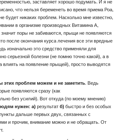
еременностью, заставляет хорошо подумать. И я не
писано, что нельзя беременеть во время приема Роа,
е будет никаких проблем. Насколько мне известно,
ивании в организме производных Витамина А,
 значит поры не забиваются, прыщи не появляются
 что после окончания курса лечения все эти вредные
едь изначально это средство применяли для
чно серьезной болезни (не помню точно какой), а в
а влиять на появление прыщей), просто выводятся
ы этих проблем можем и не заметить
. Ведь
орые появляются сразу (как
льно без усилий). Вот откуда (по моему мнению)
юдям нужен: а)
результат
б)
быстро и без особых
а пункты дальше первых двух, связанных с
ми и прочим, внимание можно и не обращать. От
т.