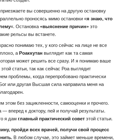
о приезжаете вы совершенно на другую остановку
араллельно проносясь мимо остановки «
я знаю, что
блему
«. Остановка
«выяснение причин»
это
 какие рельсы вы встанете.
расно понимаю тех, у кого сейчас на лице не все
 плохо, а
Роаккутан
выглядит как та самая
которая может решить все сразу. И я понимаю ваше
этой статьи, так как сейчас Роа выглядит
ем проблемы, когда перепробовано практически
 Бог или другая Высшая сила направила меня на
благодарен.
ем этом без зацикленности, самооценки и прочего.
 — вперед к доктору, пей и получай результаты.
то я дам
главный практический совет
этой статьи.
ину, пройди всех врачей, получи свой процесс
нить.
В любом случае, это займет меньше времени,