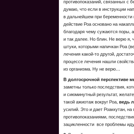
противопоказаний, связанных с б
думаю, что если в инструкции на
в дальнейшем при беременности н
действие Роа основано на накапл
благодаря чему сужаются поры, а
и так далее. Но блин. Не верю я,
штуки, которыми напичкан Роа (в
лечения какой-то другой, достато
процессе лечения нашли свойств
из организма. Ну не верю…
В долгосрочной перспективе м
заметны только последствия, кот
и сиюминутный результат, желате
такой ажиотаж вокруг Роа,
ведь л
усилий. Это и дает Роаккутан, н
противопоказаниями, последствия
зацикленности все проблемы иду