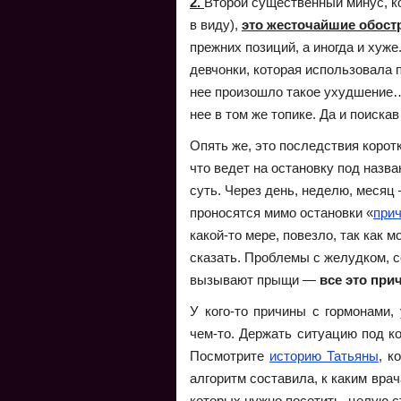
2.
Второй существенный минус, ко
в виду),
это жесточайшие обост
прежних позиций, а иногда и хуже.
девчонки, которая использовала 
нее произошло такое ухудшение…
нее в том же топике. Да и поискав
Опять же, это последствия корот
что ведет на остановку под назва
суть. Через день, неделю, месяц 
проносятся мимо остановки «
при
какой-то мере, повезло, так как 
сказать. Проблемы с желудком, 
вызывают прыщи —
все это при
У кого-то причины с гормонами, 
чем-то. Держать ситуацию под к
Посмотрите
историю Татьяны
, к
алгоритм составила, к каким вра
которых нужно посетить, целую с