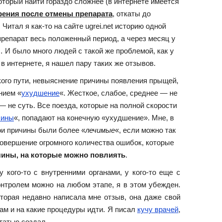
торый найти гораздо сложнее (в интернете имеется
рения после отмены препарата
, откаты до
 Читал я как-то на сайте ugrei.net историю одной
препарат весь положенный период, а через месяц у
 И было много людей с такой же проблемой, как у
 в интернете, я нашел пару таких же отзывов.
кого пути, невыяснение причины появления прыщей,
нием «
ухудшение
«. Жесткое, слабое, среднее — не
— не суть. Все поезда, которые на полной скорости
чины
«, попадают на конечную «ухудшение». Мне, в
мои причины были более «
лечимые
«, если можно так
совершение огромного количества ошибок, которые
чины, на которые можно повлиять
.
у кого-то с внутренними органами, у кого-то еще с
онтролем можно на любом этапе, я в этом убежден.
оторая недавно написала мне отзыв, она даже свой
чам и на какие процедуры идти. Я писал
кучу врачей
,
татью создал.