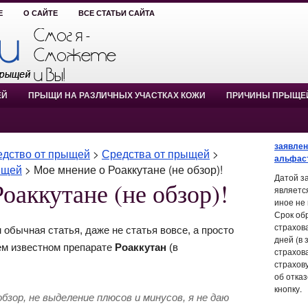
Е
О САЙТЕ
ВСЕ СТАТЬИ САЙТА
ЕЙ
ПРЫЩИ НА РАЗЛИЧНЫХ УЧАСТКАХ КОЖИ
ПРИЧИНЫ ПРЫЩЕ
заявлен
редство от прыщей
>
Средства от прыщей
>
альфас
ыщей
>
Мое мнение о Роаккутане (не обзор)!
Датой з
оаккутане (не обзор)!
являетс
иное не
Срок об
страхов
обычная статья, даже не статья вовсе, а просто
дней (в 
ем известном препарате
Роаккутан
(в
страхов
страхов
об отка
кнопку.
ор, не выделение плюсов и минусов, я не даю