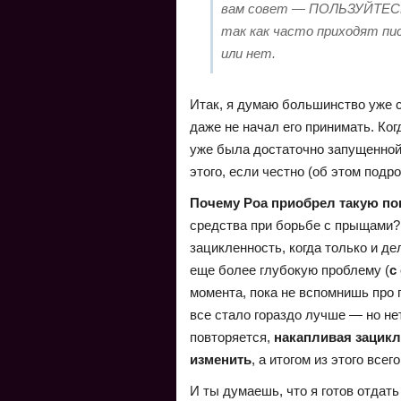
вам совет — ПОЛЬЗУЙТЕСЬ
так как часто приходят пи
или нет.
Итак, я думаю большинство уже с
даже не начал его принимать. Когд
уже была достаточно запущенной,
этого, если честно (об этом подр
Почему Роа приобрел такую п
средства при борьбе с прыщами? 
зацикленность, когда только и де
еще более глубокую проблему (
с
момента, пока не вспомнишь про 
все стало гораздо лучше — но нет
повторяется,
накапливая зацикл
изменить
, а итогом из этого все
И ты думаешь, что я готов отдат