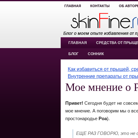
ГЛАВНАЯ
КОНТАКТЫ
ОБ АВТОР
ГЛАВНАЯ
СРЕДСТВА ОТ ПРЫЩ
БЛОГ
СОННИК
Как избавиться от прыщей, с
Внутренние препараты от пр
Мое мнение о Р
Привет!
Сегодня будет не совсем 
мое мнение. А поговорим мы о вс
простонародье
Роа
).
ЕЩЕ РАЗ ГОВОРЮ, это не обз