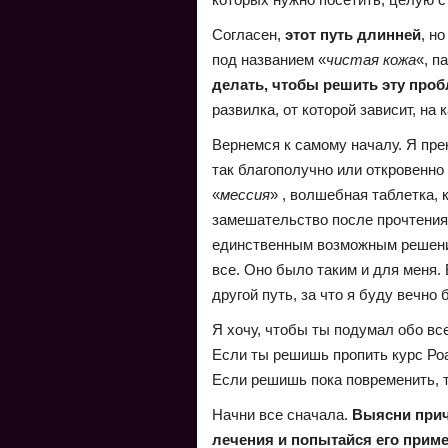
Согласен,
этот путь длинней
, н
под названием «
чистая кожа
«, п
делать, чтобы решить эту про
развилка, от которой зависит, на
Вернемся к самому началу. Я прек
так благополучно или откровенно
«
мессия
» , волшебная таблетка, 
замешательство после прочтения 
единственным возможным решени
все. Оно было таким и для меня.
другой путь, за что я буду вечно 
Я хочу, чтобы ты подумал обо вс
Если ты решишь пропить курс Роа
Если решишь пока повременить, 
Начни все сначала.
Выясни прич
лечения и попытайся его приме