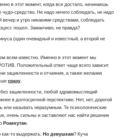
енно в этот момент, когда все достало, начинаешь
ое чудо-средство. Не надо ничего соблюдать, не надо
й вечер и утро никакими средствами, соблюдать
оцесс пошел. Заманчиво, не правда?
инуса (один очевидный и известный, а второй не
ом всем известно. Именно в этот момент мы
РОТИВ. Положительный ответ чаще всего зависит
ени зацикленности и отчаяния, а также желания
учше
сразу
.
, без зацикленности, любой здравомыслящий
ажнее в долгосрочной перспективе. Нет, нет, дорогой
ить или называть неразумным. Те психологические
ше, очень сильны и заставляют нас найти решение
то
Роаккутан
.
о как-то выдержать.
Но девушкам
? Куча