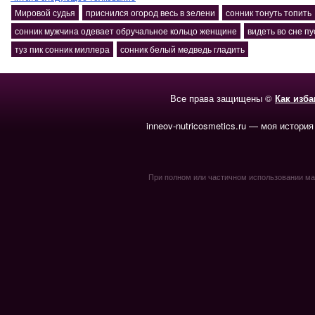
Мировой судья
приснился огород весь в зелени
сонник тонуть топить
сонник мужчина одевает обручальное кольцо женщине
видеть во сне п
туз пик сонник миллера
сонник белый медведь гладить
Все права защищены ©
Как изб
inneov-nutricosmetics.ru — моя история
При полном или частичном использовании мате