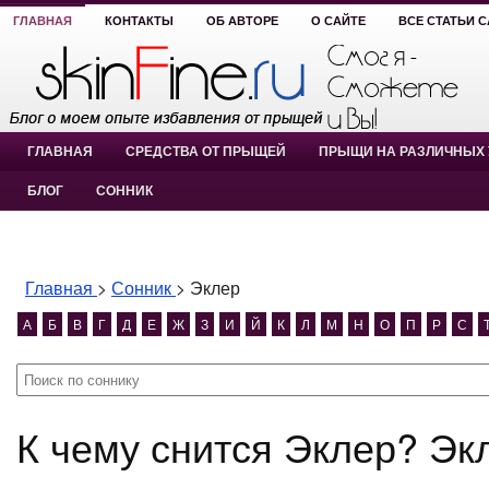
ГЛАВНАЯ
КОНТАКТЫ
ОБ АВТОРЕ
О САЙТЕ
ВСЕ СТАТЬИ 
ГЛАВНАЯ
СРЕДСТВА ОТ ПРЫЩЕЙ
ПРЫЩИ НА РАЗЛИЧНЫХ 
БЛОГ
СОННИК
Главная
>
Сонник
>
Эклер
А
Б
В
Г
Д
Е
Ж
З
И
Й
К
Л
М
Н
О
П
Р
С
К чему снится Эклер? Эк