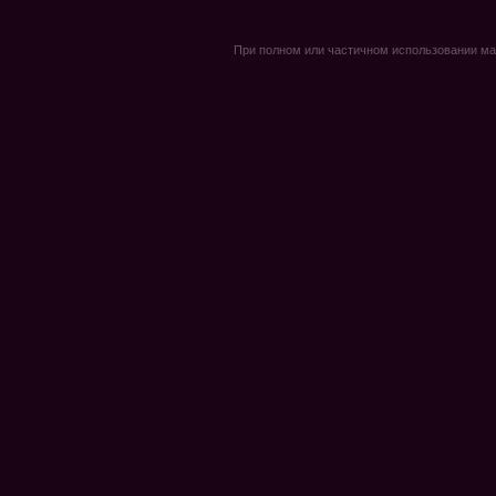
При полном или частичном использовании мате