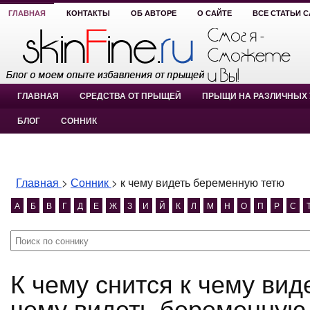
ГЛАВНАЯ
КОНТАКТЫ
ОБ АВТОРЕ
О САЙТЕ
ВСЕ СТАТЬИ 
ГЛАВНАЯ
СРЕДСТВА ОТ ПРЫЩЕЙ
ПРЫЩИ НА РАЗЛИЧНЫХ 
БЛОГ
СОННИК
Главная
>
Сонник
>
к чему видеть беременную тетю
А
Б
В
Г
Д
Е
Ж
З
И
Й
К
Л
М
Н
О
П
Р
С
К чему снится к чему видеть беременную тетю? к
чему видеть беременную 