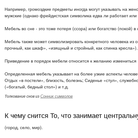
Например, громоздкие предметы иногда могут указывать на жен
мужские (однако фрейдистская символика едва ли работает или 
Мебель во сне - это тоже потеря (ссора) или богатство (покой) 
Мебель также может символизировать конкретного человека из 
прочный, как шкаф», «изящный и стройный, как спинка кресла»).
Приведение в порядок мебели относится к желанию измениться
Определенная мебель указывает на более узкие аспекты человеч
Отдых «в постели», близость, болезнь; Сиденье «стул», служеб
(«богатый, бедный стол») и т.д.
Сонник символов
Толкование снов из
К чему снится То, что занимает централь
(город, село, мир).