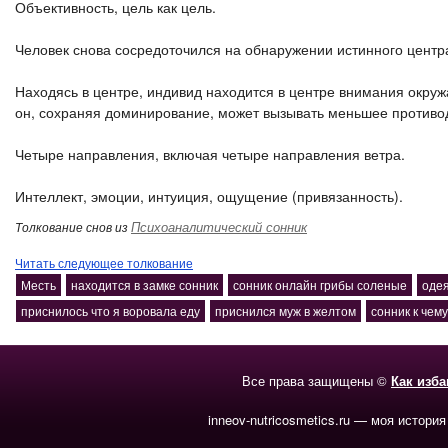
Объективность, цель как цель.
Человек снова сосредоточился на обнаружении истинного центра
Находясь в центре, индивид находится в центре внимания окру
он, сохраняя доминирование, может вызывать меньшее противо
Четыре направления, включая четыре направления ветра.
Интеллект, эмоции, интуиция, ощущение (привязанность).
Психоаналитический сонник
Толкование снов из
Читать следующее толкование
Месть
находится в замке сонник
сонник онлайн грибы соленые
одея
приснилось что я воровала еду
приснился муж в желтом
сонник к чем
Все права защищены ©
Как изб
inneov-nutricosmetics.ru — моя история