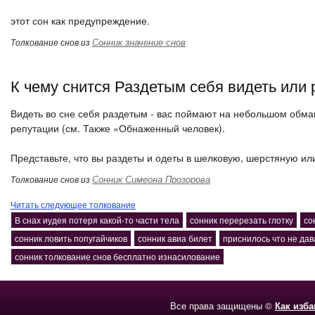
этот сон как предупреждение.
Сонник значение снов
Толкование снов из
К чему снится Раздетым себя видеть или 
Видеть во сне себя раздетым - вас поймают на небольшом обман
репутации (см. Также «Обнаженный человек).
Представьте, что вы раздеты и одеты в шелковую, шерстяную ил
Сонник Симеона Прозорова
Толкование снов из
Читать следующее толкование
В снах иудея потеря какой-то части тела
сонник перерезать глотку
со
сонник ловить попугайчиков
сонник авиа билет
приснилось что не да
сонник толкование снов бесплатно изнасилование
Все права защищены ©
Как изб