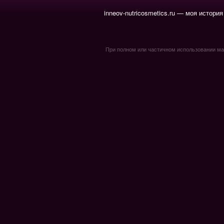
inneov-nutricosmetics.ru — моя история
При полном или частичном использовании мате