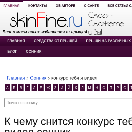
ГЛАВНАЯ
КОНТАКТЫ
ОБ АВТОРЕ
О САЙТЕ
ВСЕ СТАТЬИ 
ГЛАВНАЯ
СРЕДСТВА ОТ ПРЫЩЕЙ
ПРЫЩИ НА РАЗЛИЧНЫХ 
БЛОГ
СОННИК
Главная
>
Сонник
>
конкурс тебя я видел
А
Б
В
Г
Д
Е
Ж
З
И
Й
К
Л
М
Н
О
П
Р
С
К чему снится конкурс тебя я видел? конкурс тебя я
видел сонник