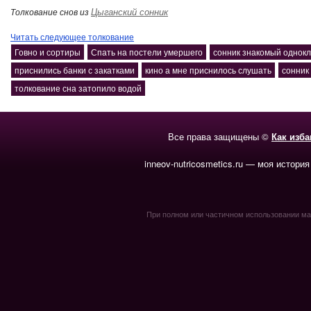
Цыганский сонник
Толкование снов из
Читать следующее толкование
Говно и сортиры
Спать на постели умершего
сонник знакомый однокл
приснились банки с закатками
кино а мне приснилось слушать
сонник 
толкование сна затопило водой
Все права защищены ©
Как изб
inneov-nutricosmetics.ru — моя история
При полном или частичном использовании мате