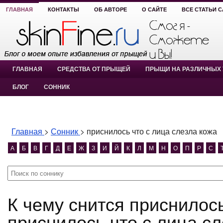
ГЛАВНАЯ
КОНТАКТЫ
ОБ АВТОРЕ
О САЙТЕ
ВСЕ СТАТЬИ 
ГЛАВНАЯ
СРЕДСТВА ОТ ПРЫЩЕЙ
ПРЫЩИ НА РАЗЛИЧНЫХ 
БЛОГ
СОННИК
Главная
>
Сонник
>
приснилось что с лица слезла кожа
А
Б
В
Г
Д
Е
Ж
З
И
Й
К
Л
М
Н
О
П
Р
С
К чему снится приснилось что с лица слезла кожа?
приснилось что с лица сл