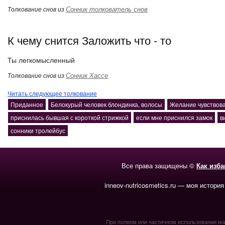
Сонник толкователь снов
Толкование снов из
К чему снится Заложить что - то
Ты легкомысленный
Сонник Хассе
Толкование снов из
Читать следующее толкование
Приданное
Белокурый человек блондинка, волосы
Желание чувствов
приснилась бывшая с короткой стрижкой
если мне приснился замок
в
сонники тролейбус
Все права защищены ©
Как изб
inneov-nutricosmetics.ru — моя история
При полном или частичном использовании мате