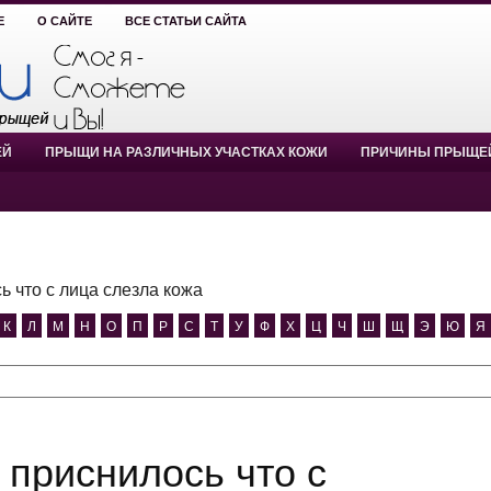
Е
О САЙТЕ
ВСЕ СТАТЬИ САЙТА
ЕЙ
ПРЫЩИ НА РАЗЛИЧНЫХ УЧАСТКАХ КОЖИ
ПРИЧИНЫ ПРЫЩЕ
ь что с лица слезла кожа
К
Л
М
Н
О
П
Р
С
Т
У
Ф
Х
Ц
Ч
Ш
Щ
Э
Ю
Я