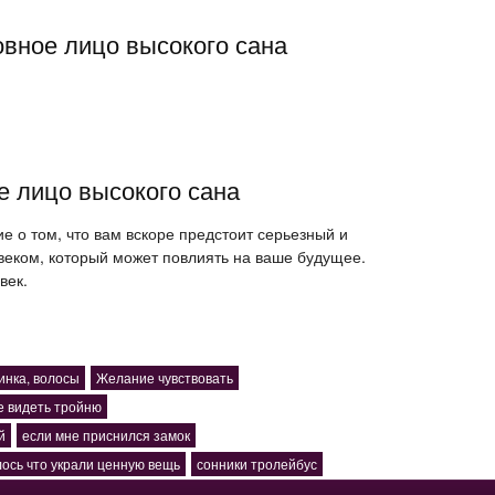
овное лицо высокого сана
е лицо высокого сана
ие о том, что вам вскоре предстоит серьезный и
веком, который может повлиять на ваше будущее.
век.
инка, волосы
Желание чувствовать
е видеть тройню
й
если мне приснился замок
ось что украли ценную вещь
сонники тролейбус