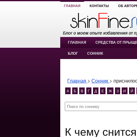
ГЛАВНАЯ
КОНТАКТЫ
ОБ АВТОР
ГЛАВНАЯ
СРЕДСТВА ОТ ПРЫЩ
БЛОГ
СОННИК
Главная
>
Сонник
>
приснилос
А
Б
В
Г
Д
Е
Ж
З
И
Й
К чему снится приснилось что с