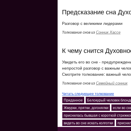
Предсказание сна Дух
Разговор с великими лидерами
Сонник Хассе
Толкование снов из
К чему снится Духовно
Увидеть его во сне - предупрежден
непростой разговор с важным чело
Смотрите толкование: важный чело
Семейный сонник
Толкование снов из
Читать следующее толкование
Приданное
Белокурый человек блонд
Жмурки, прятки, догонялки
если во сн
приснилась бывшая с короткой стрижко
видеть во сне искать колготки
приснил