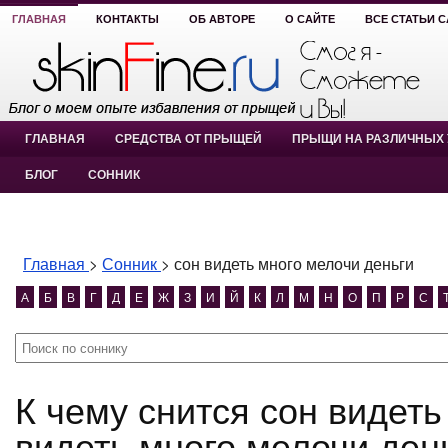
ГЛАВНАЯ
КОНТАКТЫ
ОБ АВТОРЕ
О САЙТЕ
ВСЕ СТАТЬИ 
ГЛАВНАЯ
СРЕДСТВА ОТ ПРЫЩЕЙ
ПРЫЩИ НА РАЗЛИЧНЫХ 
БЛОГ
СОННИК
Главная
>
Сонник
>
сон видеть много мелочи деньги
А
Б
В
Г
Д
Е
Ж
З
И
Й
К
Л
М
Н
О
П
Р
С
К чему снится сон видеть много мелочи деньги? сон
видеть много мелочи ден