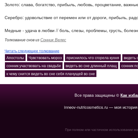
Золото: слава, богатство, прибыль, любовь, процветание, важные
Серебро: удовольствие от перемен или от дороги, прибыль, радос
Медные - удача в любви // боль, слезы, проблемы, грусть, болезнь
Сонник Велес
Толкование снов из
Читать следующее толкование
Апостолы
Чувствовать мороз
приснилось что сгорела кухня
видеть 
сонник участвовать на свадьбе
видеть во сне длинный плащ
сонник п
к чему снится видеть во сне себя плачущей во сне
Все права защищены ©
Как изб
inneov-nutricosmetics.ru — моя история
При полном или частичном использовании мате