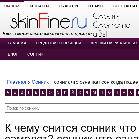
ГЛАВНАЯ
КОНТАКТЫ
ОБ АВТОРЕ
О САЙТЕ
ВСЕ СТАТЬИ 
ГЛАВНАЯ
СРЕДСТВА ОТ ПРЫЩЕЙ
ПРЫЩИ НА РАЗЛИЧНЫХ 
БЛОГ
СОННИК
Главная
>
Сонник
>
сонник что означает сон когда падае
А
Б
В
Г
Д
Е
Ж
З
И
Й
К
Л
М
Н
О
П
Р
С
К чему снится сонник что означает сон когда падает
самолет? сонник что озна