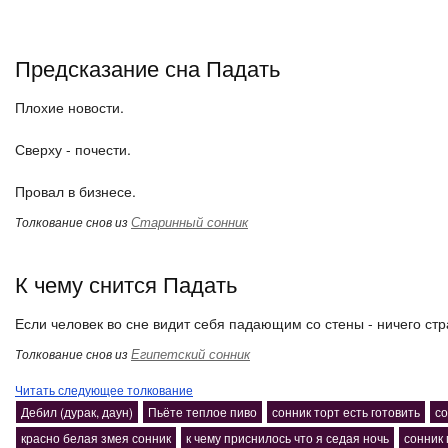
Предсказание сна Падать
Плохие новости.
Сверху - почести.
Провал в бизнесе.
Старинный сонник
Толкование снов из
К чему снится Падать
Если человек во сне видит себя падающим со стены - ничего стр
Египетский сонник
Толкование снов из
Читать следующее толкование
Дебил (дурак, даун)
Пьёте теплое пиво
сонник торт есть готовить
со
красно белая змея сонник
к чему приснилось что я седая ночь
сонник