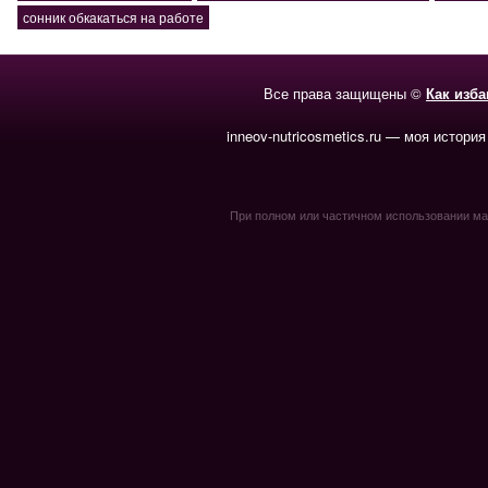
сонник обкакаться на работе
Все права защищены ©
Как изб
inneov-nutricosmetics.ru — моя история
При полном или частичном использовании мате