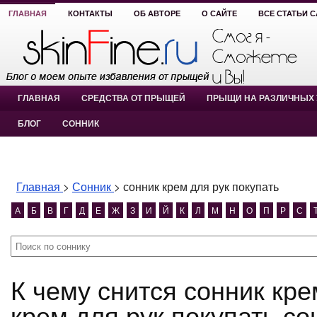
ГЛАВНАЯ
КОНТАКТЫ
ОБ АВТОРЕ
О САЙТЕ
ВСЕ СТАТЬИ 
ГЛАВНАЯ
СРЕДСТВА ОТ ПРЫЩЕЙ
ПРЫЩИ НА РАЗЛИЧНЫХ 
БЛОГ
СОННИК
Главная
>
Сонник
>
сонник крем для рук покупать
А
Б
В
Г
Д
Е
Ж
З
И
Й
К
Л
М
Н
О
П
Р
С
К чему снится сонник крем для рук покупать? сонник
крем для рук покупать со