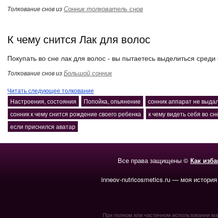
Сонник толкователь снов
Толкование снов из
К чему снится Лак для волос
Покупать во сне лак для волос - вы пытаетесь выделиться сред
Большой сонник
Толкование снов из
Читать следующее толкование
Настроения, состояния
Попойка, опьянение
сонник аппарат не выдал
сонник к чему снится рождение своего ребенка
к чему видеть себя во сн
если приснился аватар
Все права защищены ©
Как изб
inneov-nutricosmetics.ru — моя история
При полном или частичном использовании мате