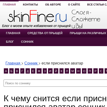
ГЛАВНАЯ
КОНТАКТЫ
ОБ АВТОРЕ
О САЙТЕ
ВСЕ СТАТЬИ 
ГЛАВНАЯ
СРЕДСТВА ОТ ПРЫЩЕЙ
ПРЫЩИ НА РАЗЛИЧНЫХ 
БЛОГ
СОННИК
Главная
>
Сонник
>
если приснился аватар
А
Б
В
Г
Д
Е
Ж
З
И
Й
К
Л
М
Н
О
П
Р
С
К чему снится если приснился аватар? если
приснился аватар сонник