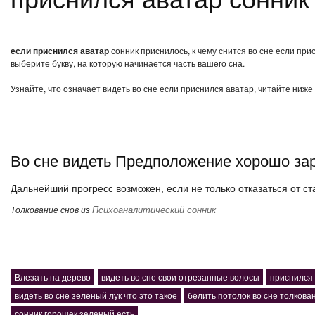
если приснился аватар
сонник приснилось, к чему снится во сне если пр
выберите букву, на которую начинается часть вашего сна.
Узнайте, что означает видеть во сне если приснился аватар, читайте ниже
Во сне видеть Предположение хорошо зар
Дальнейший прогресс возможен, если не только отказаться от ст
Психоаналитический сонник
Толкование снов из
Влезать на дерево
видеть во сне свои отрезанные волосы
приснился
видеть во сне зеленый лук что это такое
белить потолок во сне толкова
сонник горошек зеленый есть