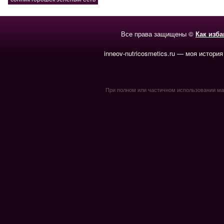
Все права защищены ©
Как изб
inneov-nutricosmetics.ru — моя история
При полном или частичном использовании мате