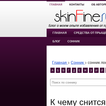
ГЛАВНАЯ
КОНТАКТЫ
ОБ АВТОР
ГЛАВНАЯ
СРЕДСТВА ОТ ПРЫЩ
БЛОГ
СОННИК
Главная
>
Сонник
>
сонник ло
А
Б
В
Г
Д
Е
Ж
З
И
Й
К чему снится сонник лось