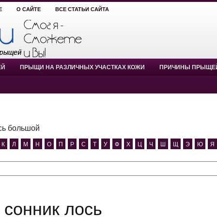
Е
О САЙТЕ
ВСЕ СТАТЬИ САЙТА
ЕЙ
ПРЫЩИ НА РАЗЛИЧНЫХ УЧАСТКАХ КОЖИ
ПРИЧИНЫ ПРЫЩЕ
сь большой
К
Л
М
Н
О
П
Р
С
Т
У
Ф
Х
Ц
Ч
Ш
Щ
Э
Ю
Я