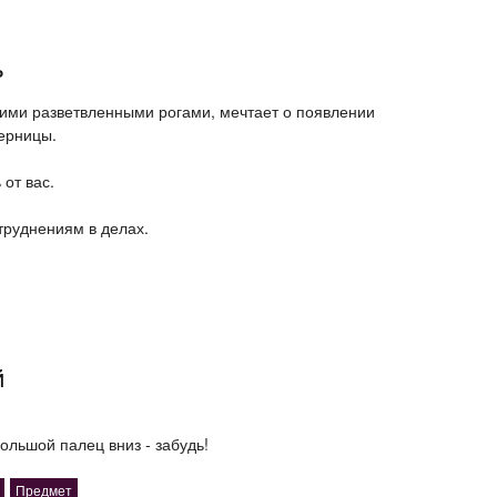
ь
шими разветвленными рогами, мечтает о появлении
ерницы.
 от вас.
атруднениям в делах.
й
ольшой палец вниз - забудь!
Предмет