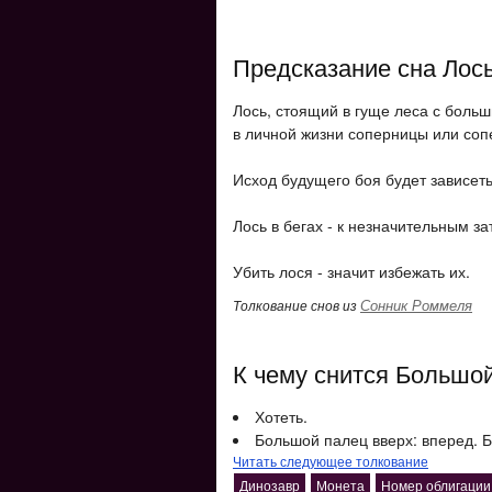
Предсказание сна Лос
Лось, стоящий в гуще леса с боль
в личной жизни соперницы или соп
Исход будущего боя будет зависеть
Лось в бегах - к незначительным з
Убить лося - значит избежать их.
Сонник Роммеля
Толкование снов из
К чему снится Большо
Хотеть.
Большой палец вверх: вперед. Б
Читать следующее толкование
Динозавр
Монета
Номер облигации