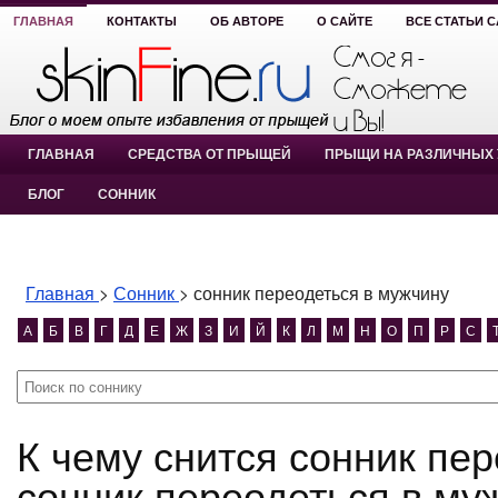
ГЛАВНАЯ
КОНТАКТЫ
ОБ АВТОРЕ
О САЙТЕ
ВСЕ СТАТЬИ 
ГЛАВНАЯ
СРЕДСТВА ОТ ПРЫЩЕЙ
ПРЫЩИ НА РАЗЛИЧНЫХ 
БЛОГ
СОННИК
Главная
>
Сонник
>
сонник переодеться в мужчину
А
Б
В
Г
Д
Е
Ж
З
И
Й
К
Л
М
Н
О
П
Р
С
К чему снится сонник переодеться в мужчину?
сонник переодеться в му