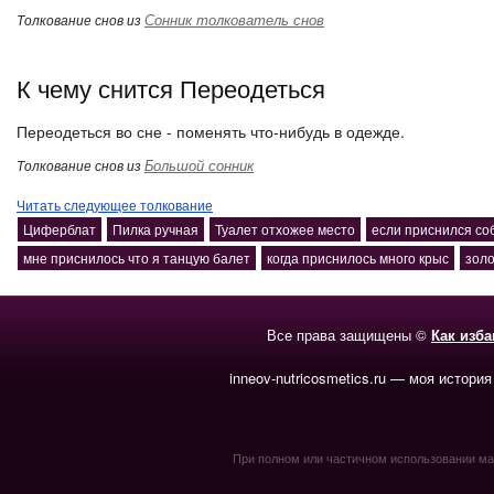
Сонник толкователь снов
Толкование снов из
К чему снится Переодеться
Переодеться во сне - поменять что-нибудь в одежде.
Большой сонник
Толкование снов из
Читать следующее толкование
Циферблат
Пилка ручная
Туалет отхожее место
если приснился со
мне приснилось что я танцую балет
когда приснилось много крыс
золо
Все права защищены ©
Как изб
inneov-nutricosmetics.ru — моя история
При полном или частичном использовании мате