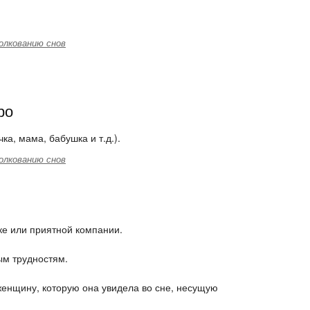
олкованию снов
ро
а, мама, бабушка и т.д.).
олкованию снов
ке или приятной компании.
ым трудностям.
енщину, которую она увидела во сне, несущую