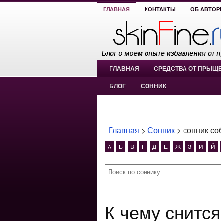
ГЛАВНАЯ
КОНТАКТЫ
ОБ АВТОР
ГЛАВНАЯ
СРЕДСТВА ОТ ПРЫЩ
БЛОГ
СОННИК
Главная
>
Сонник
>
сонник со
А
Б
В
Г
Д
Е
Ж
З
И
Й
К чему снится сонник собирать