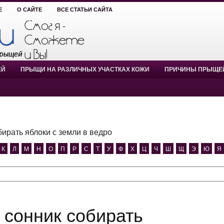
Е
О САЙТЕ
ВСЕ СТАТЬИ САЙТА
ЕЙ
ПРЫЩИ НА РАЗЛИЧНЫХ УЧАСТКАХ КОЖИ
ПРИЧИНЫ ПРЫЩЕ
бирать яблоки с земли в ведро
К
Л
М
Н
О
П
Р
С
Т
У
Ф
Х
Ц
Ч
Ш
Щ
Э
Ю
Я