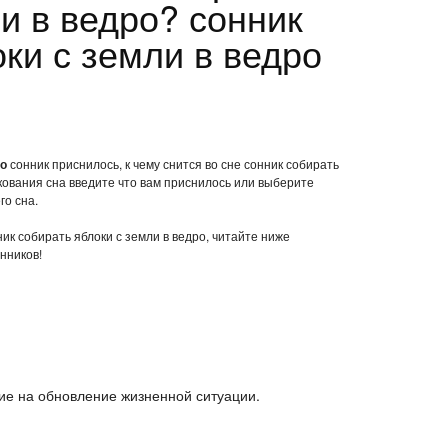
и в ведро? сонник
ки с земли в ведро
ро
сонник приснилось, к чему снится во сне сонник собирать
кования сна введите что вам приснилось или выберите
го сна.
ник собирать яблоки с земли в ведро, читайте ниже
нников!
ие на обновление жизненной ситуации.