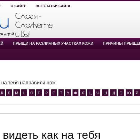
Е
О САЙТЕ
ВСЕ СТАТЬИ САЙТА
ЕЙ
ПРЫЩИ НА РАЗЛИЧНЫХ УЧАСТКАХ КОЖИ
ПРИЧИНЫ ПРЫЩЕ
к на тебя направили нож
К
Л
М
Н
О
П
Р
С
Т
У
Ф
Х
Ц
Ч
Ш
Щ
Э
Ю
Я