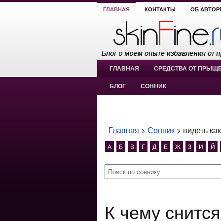
ГЛАВНАЯ
КОНТАКТЫ
ОБ АВТОР
ГЛАВНАЯ
СРЕДСТВА ОТ ПРЫЩ
БЛОГ
СОННИК
Главная
>
Сонник
>
видеть ка
А
Б
В
Г
Д
Е
Ж
З
И
Й
К чему снится видеть как на тебя