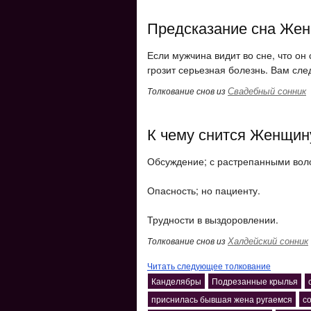
Предсказание сна Жен
Если мужчина видит во сне, что он
грозит серьезная болезнь. Вам сле
Свадебный сонник
Толкование снов из
К чему снится Женщин
Обсуждение; с растрепанными вол
Опасность; но пациенту.
Трудности в выздоровлении.
Халдейский сонник
Толкование снов из
Читать следующее толкование
Канделябры
Подрезанные крылья
приснилась бывшая жена ругаемся
с