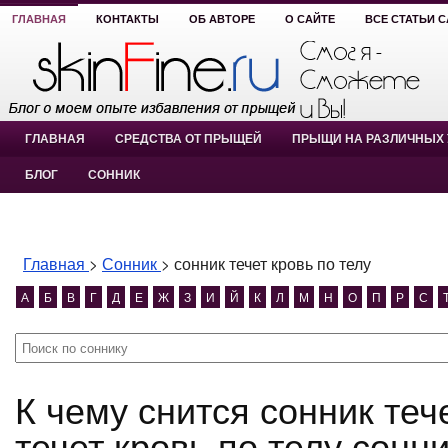
ГЛАВНАЯ
КОНТАКТЫ
ОБ АВТОРЕ
О САЙТЕ
ВСЕ СТАТЬИ 
ГЛАВНАЯ
СРЕДСТВА ОТ ПРЫЩЕЙ
ПРЫЩИ НА РАЗЛИЧНЫХ 
БЛОГ
СОННИК
Главная
>
Сонник
>
сонник течет кровь по телу
А
Б
В
Г
Д
Е
Ж
З
И
Й
К
Л
М
Н
О
П
Р
С
К чему снится сонник течет кровь по телу? сонник
течет кровь по телу сонн