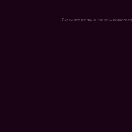
При полном или частичном использовании мате