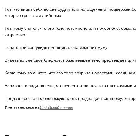
Тот, кто видит себя во сне худым или истощенным, подвержен б
которые грозят ему гибелью.
Тот, кому снится, что его тело потемнело или почернело, обман
хитростью.
Если такой сон увидит женщина, она изменит мужу.
Видеть во сне свое бледное, пожелтевшее тело предвещает дли
Когда кому-то снится, что его тело покрыто наростами, ссадинам
Если кто-то видит во сне, что все его тело покрыто насекомыми 
Поедать во сне человеческую плоть предвещает спящему, котор
Индийский сонник
Толкование снов из