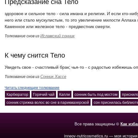
Предсказание сна Тело
здоровое и сильное тело - сила имана и религии. И если кто-ниб
него или стало мускулистым, то это увеличение милости Аллаха к
Каменное или железное тело - предвестник смерти.
Исламский сонник
Толкование снов из
К чему снится Тело
Увидеть свое - счастливый брак; чья-то - с радостью избежишь о
Сонник Хассе
Толкование снов из
Читать следующее толкование
Карбюратор
Горячий чай
Капли
сонник быть под мостом
приснило
сонник стрижка волос во сне в парикмахерской
сон приснилась библиот
Все права защищены ©
Как изб
inneov-nutricosmetics.ru — моя история